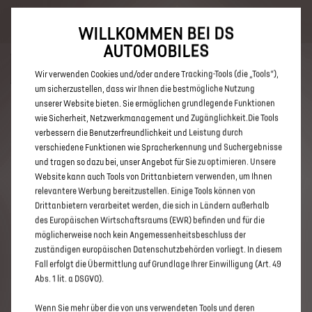
Bis zu 6.000 € staatliche Förderprämie für E-Autos und Plug-In-
Hybride. Mehr erfahren >>
WILLKOMMEN BEI DS
AUTOMOBILES
Wir verwenden Cookies und/oder andere Tracking-Tools (die „Tools“),
um sicherzustellen, dass wir Ihnen die bestmögliche Nutzung
unserer Website bieten. Sie ermöglichen grundlegende Funktionen
ENTDECKEN SIE ALLE ANGEBOTE
wie Sicherheit, Netzwerkmanagement und Zugänglichkeit.Die Tools
verbessern die Benutzerfreundlichkeit und Leistung durch
IN LÜBECK
verschiedene Funktionen wie Spracherkennung und Suchergebnisse
und tragen so dazu bei, unser Angebot für Sie zu optimieren. Unsere
Website kann auch Tools von Drittanbietern verwenden, um Ihnen
relevantere Werbung bereitzustellen. Einige Tools können von
Drittanbietern verarbeitet werden, die sich in Ländern außerhalb
des Europäischen Wirtschaftsraums (EWR) befinden und für die
möglicherweise noch kein Angemessenheitsbeschluss der
zuständigen europäischen Datenschutzbehörden vorliegt. In diesem
Fall erfolgt die Übermittlung auf Grundlage Ihrer Einwilligung (Art. 49
Abs. 1 lit. a DSGVO).
Wenn Sie mehr über die von uns verwendeten Tools und deren