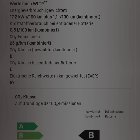
**
Werte nach WLTP
:
Energieverbrauch (gewichtet)
17,2 kWh/100 km plus 1,1 l/100 km (kombiniert)
Kraftstoffverbrauch bei entladener Batterie
6,5 l/100 km (kombiniert)
CO₂-Emissionen
25 g/km (kombiniert)
CO₂-Klasse (gewichtet/kombiniert)
B
CO₂-Klasse bei entladener Batterie
E
Elektrische Reichweite in km gewichtet (EAER)
67
CO₂-Klasse
Auf Grundlage der CO₂-Emissionen
gewichtet
bei ent­la­de­ner
kombiniert
Batterie