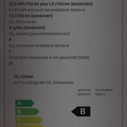
15,5 kWh/100 km plus 1,8 l/100 km (kombiniert)
Kraftstoffverbrauch bei entladener Batterie
7,5 l/100 km (kombiniert)
CO₂-Emissionen
41 g/km (kombiniert)
CO₂-Klasse (gewichtet/kombiniert)
B
CO₂-Klasse bei entladener Batterie
F
Elektrische Reichweite in km gewichtet (EAER)
51
CO₂-Klasse
Auf Grundlage der CO₂-Emissionen
gewichtet
bei ent­la­de­ner
kombiniert
Batterie