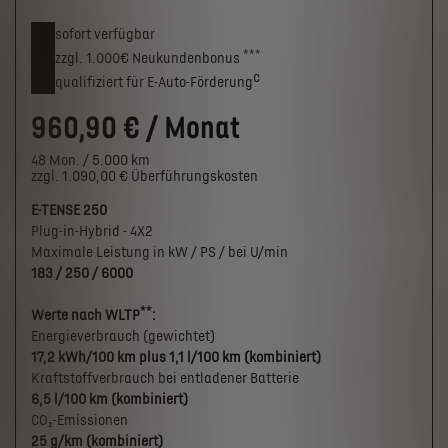
sofort verfügbar
***
zzgl. 1.000€
Neukunden­bonus
c
qualifiziert für E-Auto-Förderung
960,90 € / Monat
48 Mon. / 5.000 km
zzgl. 1.090,00 € Überführungskosten
E-TENSE 250
Plug-in-Hybrid - 4X2
Maximale Leistung in kW / PS / bei U/min
183 / 250 / 6000
**
Werte nach WLTP
:
Energieverbrauch (gewichtet)
17,2 kWh/100 km plus 1,1 l/100 km (kombiniert)
Kraftstoffverbrauch bei entladener Batterie
6,5 l/100 km (kombiniert)
CO₂-Emissionen
25 g/km (kombiniert)