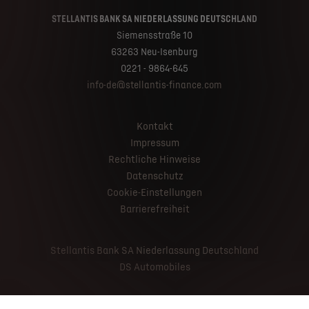
STELLANTIS BANK SA NIEDERLASSUNG DEUTSCHLAND
Siemensstraße 10
63263 Neu-Isenburg
0221 - 9864-645
info-de@stellantis-finance.com
Kontakt
Impressum
Rechtliche Hinweise
Datenschutz
Cookie-Einstellungen
Barrierefreiheit
Stellantis Bank SA Niederlassung Deutschland
DS Automobiles