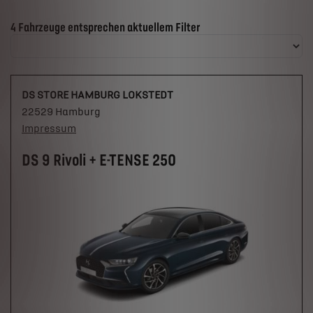
Suchergebnisse
4 Fahrzeuge entsprechen aktuellem Filter
DS STORE HAMBURG LOKSTEDT
22529 Hamburg
Impressum
DS 9 Rivoli + E-TENSE 250