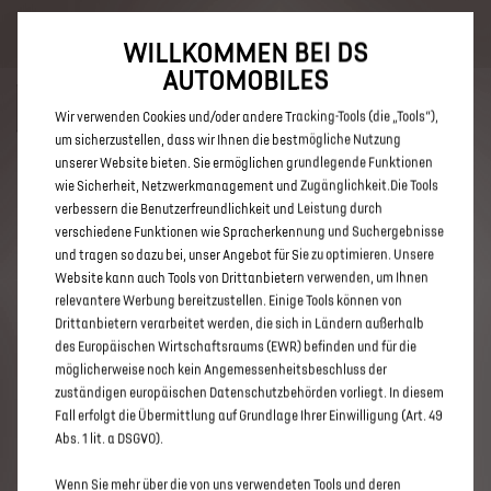
Bis zu 6.000 € staatliche Förderprämie für E-Autos und Plug-In-
Hybride. Mehr erfahren >>
WILLKOMMEN BEI DS
AUTOMOBILES
Wir verwenden Cookies und/oder andere Tracking-Tools (die „Tools“),
um sicherzustellen, dass wir Ihnen die bestmögliche Nutzung
unserer Website bieten. Sie ermöglichen grundlegende Funktionen
ENTDECKEN SIE ALLE DS 9 E-
wie Sicherheit, Netzwerkmanagement und Zugänglichkeit.Die Tools
verbessern die Benutzerfreundlichkeit und Leistung durch
TENSE MIT PLUG-IN-HYBRID
verschiedene Funktionen wie Spracherkennung und Suchergebnisse
ANTRIEB
und tragen so dazu bei, unser Angebot für Sie zu optimieren. Unsere
Website kann auch Tools von Drittanbietern verwenden, um Ihnen
relevantere Werbung bereitzustellen. Einige Tools können von
Drittanbietern verarbeitet werden, die sich in Ländern außerhalb
des Europäischen Wirtschaftsraums (EWR) befinden und für die
möglicherweise noch kein Angemessenheitsbeschluss der
zuständigen europäischen Datenschutzbehörden vorliegt. In diesem
Fall erfolgt die Übermittlung auf Grundlage Ihrer Einwilligung (Art. 49
Abs. 1 lit. a DSGVO).
Wenn Sie mehr über die von uns verwendeten Tools und deren