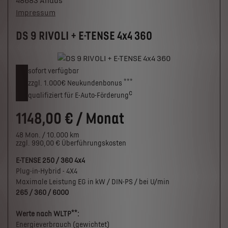
48683 Ahaus
Impressum
DS 9 RIVOLI + E-TENSE 4x4 360
sofort verfügbar
***
zzgl. 1.000€
Neukunden­bonus
c
qualifiziert für E-Auto-Förderung
1148,00 € / Monat
48 Mon. / 10.000 km
zzgl. 990,00 € Überführungskosten
E-TENSE 250 / 360 4x4
Plug-in-Hybrid - 4X4
Maximale Leistung EG in kW / DIN-PS / bei U/min
265 / 360 / 6000
**
Werte nach WLTP
:
Energieverbrauch (gewichtet)