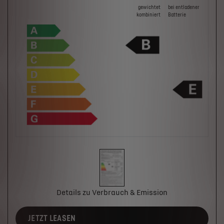
gewichtet
bei ent­la­de­ner
kombiniert
Batterie
Details zu Verbrauch & Emission
JETZT LEASEN