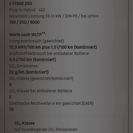
E-TENSE 250
Plug-in-Hybrid - 4X2
Maximale Leistung EG in kW / DIN-PS / bei U/min
183 / 250 / 6000
**
Werte nach WLTP
:
Energieverbrauch (gewichtet)
15,9 kWh/100 km plus 1,0 l/100 km (kombiniert)
Kraftstoffverbrauch bei entladener Batterie
6,6 l/100 km (kombiniert)
CO₂-Emissionen
22 g/km (kombiniert)
CO₂-Klasse (gewichtet/kombiniert)
B
CO₂-Klasse bei entladener Batterie
E
Elektrische Reichweite in km gewichtet (EAER)
76
CO₂-Klasse
Auf Grundlage der CO₂-Emissionen