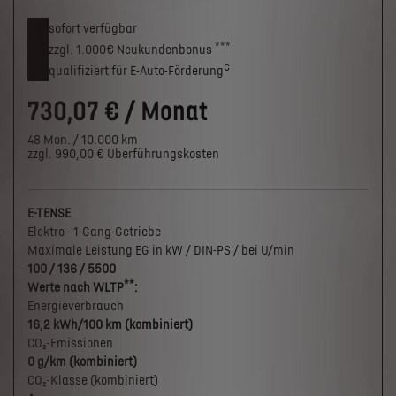
sofort verfügbar
***
zzgl. 1.000€
Neukunden­bonus
c
qualifiziert für E-Auto-Förderung
730,07 € / Monat
48 Mon. / 10.000 km
zzgl. 990,00 € Überführungskosten
E-TENSE
Elektro - 1-Gang-Getriebe
Maximale Leistung EG in kW / DIN-PS / bei U/min
100 / 136 / 5500
**
Werte nach WLTP
:
Energieverbrauch
16,2 kWh/100 km (kombiniert)
CO₂-Emissionen
0 g/km (kombiniert)
CO₂-Klasse (kombiniert)