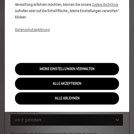
SIE BITTE DIE FÜR MARKETING/WERBUNG RELEVANTEN-
Verwaltung erfahren möchten, können Sie unsere
Cookie‑Richtlinie
COOKIES.
aufrufen oder auf die Schaltfläche „Meine Einstellungen verwalten“
klicken.
Datenschutzerklärung
MEINE EINSTELLUNGEN VERWALTEN
Welches Fahrzeug möchten Sie?
ALLE AKZEPTIEREN
Wo soll das Fahrzeug stehen?
ALLE ABLEHNEN
Ort oder PLZ
Radius wählen
wird geladen...