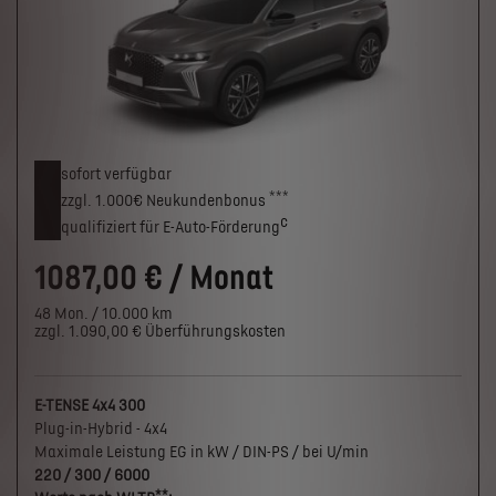
sofort verfügbar
***
zzgl. 1.000€
Neukunden­bonus
c
qualifiziert für E-Auto-Förderung
1087,00 € / Monat
48 Mon. / 10.000 km
zzgl. 1.090,00 € Überführungskosten
E-TENSE 4x4 300
Plug-in-Hybrid - 4x4
Maximale Leistung EG in kW / DIN-PS / bei U/min
220 / 300 / 6000
**