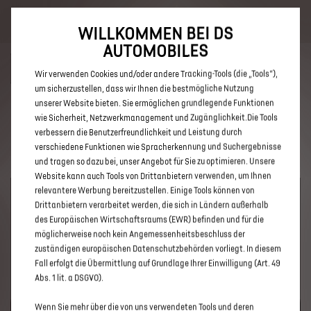
Bis zu 6.000 € staatliche Förderprämie für E-Autos und Plug-In-
Hybride. Mehr erfahren >>
WILLKOMMEN BEI DS
AUTOMOBILES
Wir verwenden Cookies und/oder andere Tracking-Tools (die „Tools“),
um sicherzustellen, dass wir Ihnen die bestmögliche Nutzung
unserer Website bieten. Sie ermöglichen grundlegende Funktionen
ENTDECKEN SIE ALLE ANGEBOTE
wie Sicherheit, Netzwerkmanagement und Zugänglichkeit.Die Tools
verbessern die Benutzerfreundlichkeit und Leistung durch
IN HEIDELBERG
verschiedene Funktionen wie Spracherkennung und Suchergebnisse
und tragen so dazu bei, unser Angebot für Sie zu optimieren. Unsere
Website kann auch Tools von Drittanbietern verwenden, um Ihnen
relevantere Werbung bereitzustellen. Einige Tools können von
Drittanbietern verarbeitet werden, die sich in Ländern außerhalb
des Europäischen Wirtschaftsraums (EWR) befinden und für die
möglicherweise noch kein Angemessenheitsbeschluss der
zuständigen europäischen Datenschutzbehörden vorliegt. In diesem
Fall erfolgt die Übermittlung auf Grundlage Ihrer Einwilligung (Art. 49
Abs. 1 lit. a DSGVO).
UM DIESE GOOGLE MAPS-KARTE ANZUZEIGEN, AKZEPTIEREN
Wenn Sie mehr über die von uns verwendeten Tools und deren