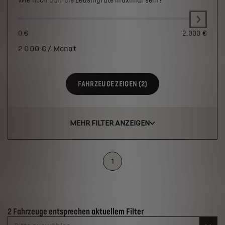
Wie hoch darf die Leasingrate maximal sein?
0 €
2.000 €
2.000
€ / Monat
FAHRZEUGE ZEIGEN (2)
MEHR FILTER ANZEIGEN
1
Suchergebnisse
2 Fahrzeuge entsprechen aktuellem Filter