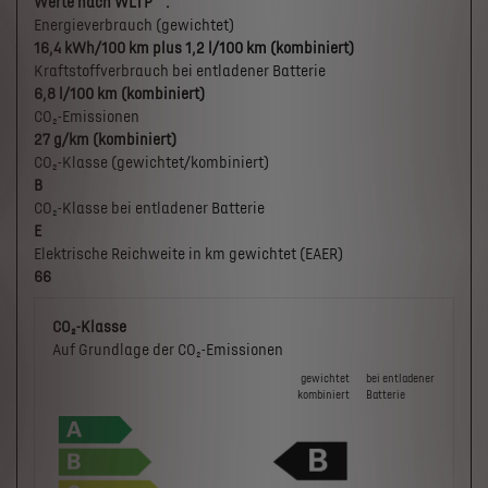
Werte nach WLTP
:
Energieverbrauch (gewichtet)
16,4 kWh/100 km plus 1,2 l/100 km (kombiniert)
Kraftstoffverbrauch bei entladener Batterie
6,8 l/100 km (kombiniert)
CO₂-Emissionen
27 g/km (kombiniert)
CO₂-Klasse (gewichtet/kombiniert)
B
CO₂-Klasse bei entladener Batterie
E
Elektrische Reichweite in km gewichtet (EAER)
66
CO₂-Klasse
Auf Grundlage der CO₂-Emissionen
gewichtet
bei ent­la­de­ner
kombiniert
Batterie