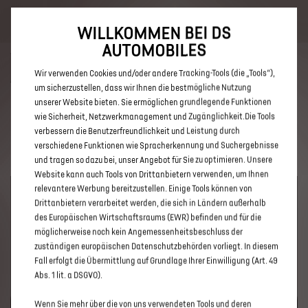
Bis zu 6.000 € staatliche Förderprämie für E-Autos und Plug-In-
Hybride. Mehr erfahren >>
WILLKOMMEN BEI DS
AUTOMOBILES
Wir verwenden Cookies und/oder andere Tracking-Tools (die „Tools“),
um sicherzustellen, dass wir Ihnen die bestmögliche Nutzung
unserer Website bieten. Sie ermöglichen grundlegende Funktionen
ENTDECKEN SIE ALLE ANGEBOTE
wie Sicherheit, Netzwerkmanagement und Zugänglichkeit.Die Tools
verbessern die Benutzerfreundlichkeit und Leistung durch
IN HATTINGEN
verschiedene Funktionen wie Spracherkennung und Suchergebnisse
und tragen so dazu bei, unser Angebot für Sie zu optimieren. Unsere
Website kann auch Tools von Drittanbietern verwenden, um Ihnen
relevantere Werbung bereitzustellen. Einige Tools können von
Drittanbietern verarbeitet werden, die sich in Ländern außerhalb
des Europäischen Wirtschaftsraums (EWR) befinden und für die
möglicherweise noch kein Angemessenheitsbeschluss der
zuständigen europäischen Datenschutzbehörden vorliegt. In diesem
Fall erfolgt die Übermittlung auf Grundlage Ihrer Einwilligung (Art. 49
Abs. 1 lit. a DSGVO).
UM DIESE GOOGLE MAPS-KARTE ANZUZEIGEN, AKZEPTIEREN
Wenn Sie mehr über die von uns verwendeten Tools und deren