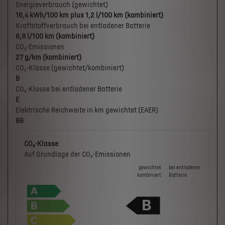
Energieverbrauch (gewichtet)
16,4 kWh/100 km plus 1,2 l/100 km (kombiniert)
Kraftstoffverbrauch bei entladener Batterie
6,8 l/100 km (kombiniert)
CO₂-Emissionen
27 g/km (kombiniert)
CO₂-Klasse (gewichtet/kombiniert)
B
CO₂-Klasse bei entladener Batterie
E
Elektrische Reichweite in km gewichtet (EAER)
66
CO₂-Klasse
Auf Grundlage der CO₂-Emissionen
gewichtet
bei ent­la­de­ner
kombiniert
Batterie