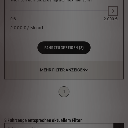
Wie hoch darf die Leasingrate maximal sein?
0 €
2.000 €
2.000
€ / Monat
FAHRZEUGE ZEIGEN (3)
MEHR FILTER ANZEIGEN
1
Suchergebnisse
3 Fahrzeuge entsprechen aktuellem Filter