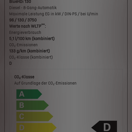
BlueHDi 130
Diesel - 8-Gang-Automatik
Maximale Leistung EG in kW / DIN-PS / bei U/min
96 / 130 / 3750
**
Werte nach WLTP
:
Energieverbrauch
5,1 l/100 km (kombiniert)
CO₂-Emissionen
133 g/km (kombiniert)
CO₂-Klasse (kombiniert)
D
CO₂-Klasse
Auf Grundlage der CO₂-Emissionen