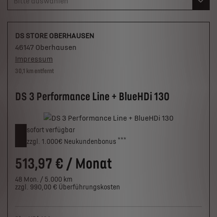
Bitte auswählen
DS STORE OBERHAUSEN
46147 Oberhausen
Impressum
30,1 km entfernt
DS 3 Performance Line + BlueHDi 130
sofort verfügbar
***
zzgl. 1.000€
Neukunden­bonus
513,97 € / Monat
48 Mon. / 5.000 km
zzgl. 990,00 € Überführungskosten