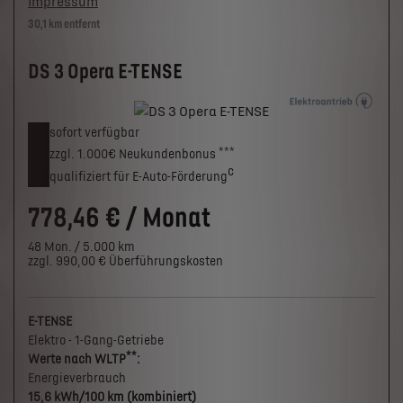
Impressum
30,1 km entfernt
DS 3 Opera E-TENSE
sofort verfügbar
***
zzgl. 1.000€
Neukunden­bonus
c
qualifiziert für E-Auto-Förderung
778,46 € / Monat
48 Mon. / 5.000 km
zzgl. 990,00 € Überführungskosten
E-TENSE
Elektro - 1-Gang-Getriebe
**
Werte nach WLTP
:
Energieverbrauch
15,6 kWh/100 km (kombiniert)