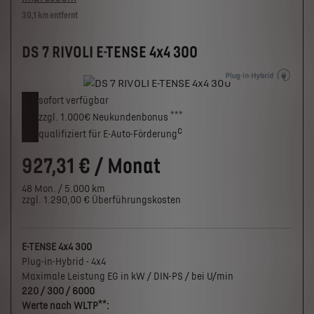
30,1 km entfernt
DS 7 RIVOLI E-TENSE 4x4 300
sofort verfügbar
***
zzgl. 1.000€
Neukunden­bonus
c
qualifiziert für E-Auto-Förderung
927,31 € / Monat
48 Mon. / 5.000 km
zzgl. 1.290,00 € Überführungskosten
E-TENSE 4x4 300
Plug-in-Hybrid - 4x4
Maximale Leistung EG in kW / DIN-PS / bei U/min
220 / 300 / 6000
**
Werte nach WLTP
: