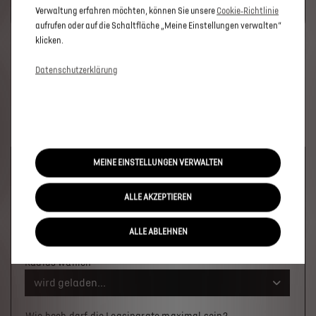
SIE BITTE DIE FÜR MARKETING/WERBUNG RELEVANTEN-
Verwaltung erfahren möchten, können Sie unsere
Cookie‑Richtlinie
COOKIES.
aufrufen oder auf die Schaltfläche „Meine Einstellungen verwalten“
klicken.
Datenschutzerklärung
MEINE EINSTELLUNGEN VERWALTEN
Welches Fahrzeug möchten Sie?
ALLE AKZEPTIEREN
Wo soll das Fahrzeug stehen?
ALLE ABLEHNEN
Ort oder PLZ
Radius wählen
wird geladen...