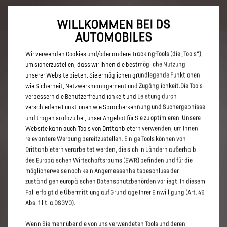
Bis zu 6.000 € staatliche Förderprämie für E-Autos und Plug-In-
Hybride. Mehr erfahren >>
WILLKOMMEN BEI DS
AUTOMOBILES
Wir verwenden Cookies und/oder andere Tracking-Tools (die „Tools“),
um sicherzustellen, dass wir Ihnen die bestmögliche Nutzung
unserer Website bieten. Sie ermöglichen grundlegende Funktionen
ENTDECKEN SIE ALLE ANGEBOTE
wie Sicherheit, Netzwerkmanagement und Zugänglichkeit.Die Tools
verbessern die Benutzerfreundlichkeit und Leistung durch
IN FÜRTH
verschiedene Funktionen wie Spracherkennung und Suchergebnisse
und tragen so dazu bei, unser Angebot für Sie zu optimieren. Unsere
Website kann auch Tools von Drittanbietern verwenden, um Ihnen
relevantere Werbung bereitzustellen. Einige Tools können von
Drittanbietern verarbeitet werden, die sich in Ländern außerhalb
des Europäischen Wirtschaftsraums (EWR) befinden und für die
möglicherweise noch kein Angemessenheitsbeschluss der
zuständigen europäischen Datenschutzbehörden vorliegt. In diesem
Fall erfolgt die Übermittlung auf Grundlage Ihrer Einwilligung (Art. 49
Abs. 1 lit. a DSGVO).
Wenn Sie mehr über die von uns verwendeten Tools und deren