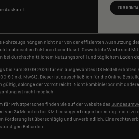
ZUR KONTA
rne Auskunft.
 Fahrzeugs hängen nicht nur von der effizienten Ausnutzung de
httechnischen Faktoren beeinflusst. Gewichtete Werte sind Mitt
 bei durchschnittlichem Nutzungsprofil und täglichem Laden der
gs bis zum 30.09.2026 für ein ausgewähltes DS Modell erhalten 
€ (inkl. MwSt). Dieser ist ausschließlich für die Online Bestel
 gültig, solange der Vorrat reicht. Nicht kombinierbar mit and
ahlung ist nicht möglich.
 für Privatpersonen finden Sie auf der Website des
Bundesumwe
t von 24 Monaten bei KM-Leasingverträgen berechtigt nicht zu e
 Förderung ist überschlägig und unverbindlich. Eine rechtsverb
uständigen Behörden.