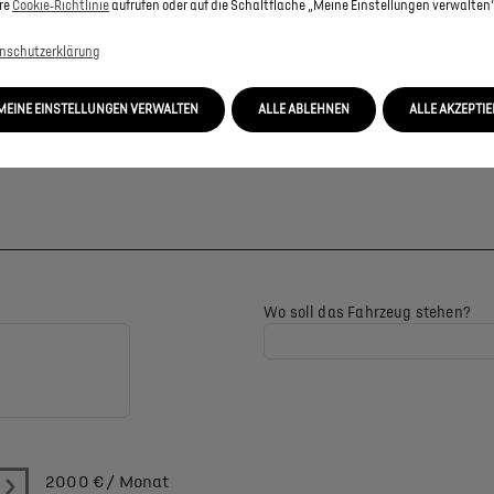
re
Cookie‑Richtlinie
aufrufen oder auf die Schaltfläche „Meine Einstellungen verwalten“
nschutzerklärung
MEINE EINSTELLUNGEN VERWALTEN
ALLE ABLEHNEN
ALLE AKZEPTI
Wo soll das Fahrzeug stehen?
2000
€ / Monat