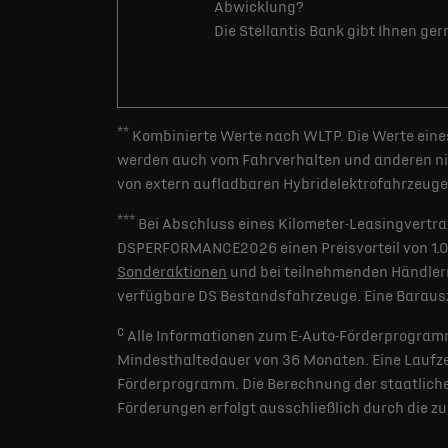
Abwicklung?
Die Stellantis Bank gibt Ihnen ge
**
Kombinierte Werte nach WLTP. Die Werte eines
werden auch vom Fahrverhalten und anderen nic
von extern aufladbaren Hybridelektrofahrzeugen
***
Bei Abschluss eines Kilometer-Leasingvertra
DSPERFORMANCE2026 einen Preisvorteil von 1.000 
Sonderaktionen
und bei teilnehmenden Händlern
verfügbare DS Bestandsfahrzeuge. Eine Barausz
c
Alle Informationen zum E-Auto-Förderprogramm
Mindesthaltedauer von 36 Monaten. Eine Laufzei
Förderprogramm. Die Berechnung der staatlichen
Förderungen erfolgt ausschließlich durch die z