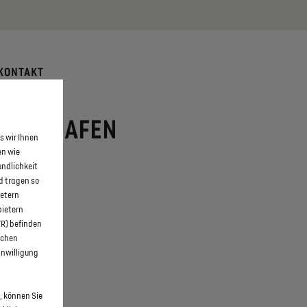
 erfahren >>
KONTAKT
RICHSHAFEN
s wir Ihnen
en wie
undlichkeit
d tragen so
ietern
bietern
WR) befinden
schen
inwilligung
, können Sie