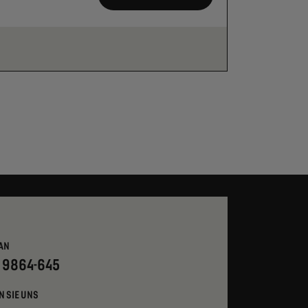
AN
- 9864-645
N SIE UNS