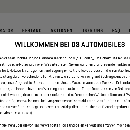
 € staatliche Förderprämie für E-Autos und Plug-In-Hybride. Mehr
RATOR
BESTAND
AKTIONEN
ÜBER UNS
FAQ
WILLKOMMEN BEI DS AUTOMOBILES
 SIE ALLE ANGEBOTE IN FRIED
erwenden Cookies und/oder andere Tracking-Tools (die „Tools“), um sicherzustellen, das
bestmögliche Nutzung unserer Website bieten. Sie ermöglichen grundlegende Funktion
erheit, Netzwerkmanagement und Zugänglichkeit.Die Tools verbessern die Benutzerfre
Leistung durch verschiedene Funktionen wie Spracherkennung und Suchergebnisse un
 bei, unser Angebot für Sie zu optimieren. Unsere Website kann auch Tools von Drittanb
enden, um Ihnen relevantere Werbung bereitzustellen. Einige Tools können von Drittan
rbeitet werden, die sich in Ländern außerhalb des Europäischen Wirtschaftsraums (E
für die möglicherweise noch kein Angemessenheitsbeschluss der zuständigen europäi
schutzbehörden vorliegt. In diesem Fall erfolgt die Übermittlung auf Grundlage Ihrer E
 49 Abs. 1 lit. a DSGVO).
 Sie mehr über die von uns verwendeten Tools und deren Verwaltung erfahren möchten