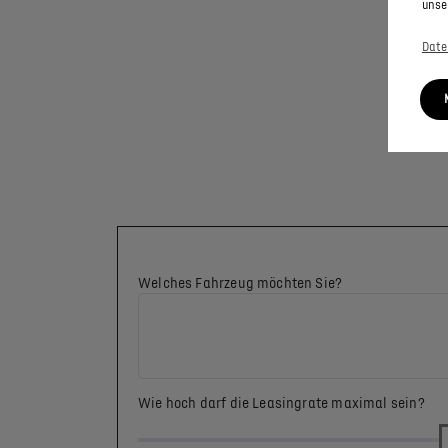
unse
Date
Welches Fahrzeug möchten Sie?
Wie hoch darf die Leasingrate maximal sein?