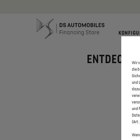
Bis zu 6.000
KONFIGU
ENTDECKEN
Wir v
die 
Sich
und 
dazu
verw
vera
und 
Daten
(Art.
Wenn