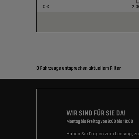
0 €
2.0
Suchergebnisse
0 Fahrzeuge entsprechen aktuellem Filter
WIR SIND FÜR SIE DA!
Montag bis Freitag von 9:00 bis 18:00
Haben Sie Fragen zum Leasing, zu