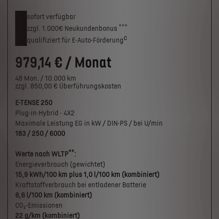
sofort verfügbar
***
zzgl. 1.000€
Neukunden­bonus
c
qualifiziert für E-Auto-Förderung
979,14 € / Monat
48 Mon. / 10.000 km
zzgl. 850,00 € Überführungskosten
E-TENSE 250
Plug-in-Hybrid - 4X2
Maximale Leistung EG in kW / DIN-PS / bei U/min
183 / 250 / 6000
**
Werte nach WLTP
:
Energieverbrauch (gewichtet)
15,9 kWh/100 km plus 1,0 l/100 km (kombiniert)
Kraftstoffverbrauch bei entladener Batterie
6,6 l/100 km (kombiniert)
CO₂-Emissionen
22 g/km (kombiniert)