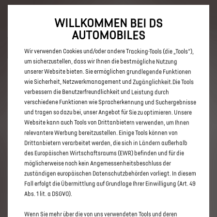
Bis zu 6.000 € staatliche Förderprämie für E-Autos und Plug-In-
Hybride. Mehr erfahren >>
WILLKOMMEN BEI DS
AUTOMOBILES
Wir verwenden Cookies und/oder andere Tracking-Tools (die „Tools“),
um sicherzustellen, dass wir Ihnen die bestmögliche Nutzung
unserer Website bieten. Sie ermöglichen grundlegende Funktionen
ENTDECKEN SIE ALLE ANGEBOTE
wie Sicherheit, Netzwerkmanagement und Zugänglichkeit.Die Tools
verbessern die Benutzerfreundlichkeit und Leistung durch
IN FRECHEN
verschiedene Funktionen wie Spracherkennung und Suchergebnisse
und tragen so dazu bei, unser Angebot für Sie zu optimieren. Unsere
Website kann auch Tools von Drittanbietern verwenden, um Ihnen
relevantere Werbung bereitzustellen. Einige Tools können von
Drittanbietern verarbeitet werden, die sich in Ländern außerhalb
des Europäischen Wirtschaftsraums (EWR) befinden und für die
möglicherweise noch kein Angemessenheitsbeschluss der
zuständigen europäischen Datenschutzbehörden vorliegt. In diesem
Fall erfolgt die Übermittlung auf Grundlage Ihrer Einwilligung (Art. 49
Abs. 1 lit. a DSGVO).
Wenn Sie mehr über die von uns verwendeten Tools und deren