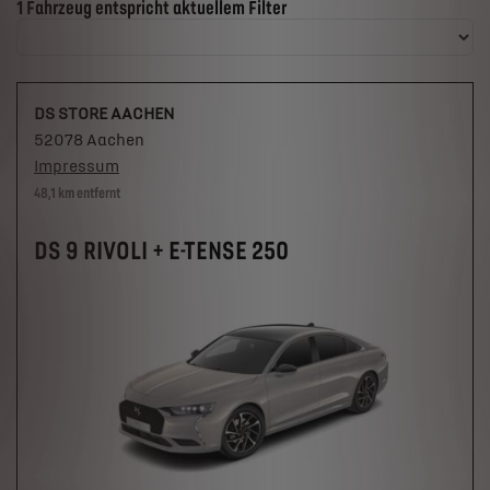
Suchergebnisse
1 Fahrzeug entspricht aktuellem Filter
DS STORE AACHEN
52078 Aachen
Impressum
48,1 km entfernt
DS 9 RIVOLI + E-TENSE 250