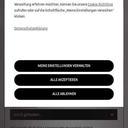
SIE BITTE DIE FÜR MARKETING/WERBUNG RELEVANTEN-
Verwaltung erfahren möchten, können Sie unsere
Cookie‑Richtlinie
COOKIES.
aufrufen oder auf die Schaltfläche „Meine Einstellungen verwalten“
klicken.
Datenschutzerklärung
MEINE EINSTELLUNGEN VERWALTEN
Welches Fahrzeug möchten Sie?
ALLE AKZEPTIEREN
Wo soll das Fahrzeug stehen?
ALLE ABLEHNEN
Ort oder PLZ
Radius wählen
wird geladen...