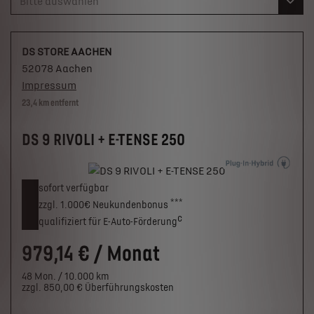
Bitte auswählen
DS STORE AACHEN
52078 Aachen
Impressum
23,4 km entfernt
DS 9 RIVOLI + E-TENSE 250
sofort verfügbar
***
zzgl. 1.000€
Neukunden­bonus
c
qualifiziert für E-Auto-Förderung
979,14 € / Monat
48 Mon. / 10.000 km
zzgl. 850,00 € Überführungskosten