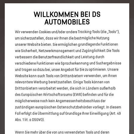
Bis zu 6.000 € staatliche Förderprämie für E-Autos und Plug-In-
Hybride. Mehr erfahren >>
WILLKOMMEN BEI DS
AUTOMOBILES
Wir verwenden Cookies und/oder andere Tracking-Tools (die „Tools“),
um sicherzustellen, dass wir Ihnen die bestmögliche Nutzung
unserer Website bieten. Sie ermöglichen grundlegende Funktionen
ENTDECKEN SIE ALLE ANGEBOTE
wie Sicherheit, Netzwerkmanagement und Zugänglichkeit.Die Tools
verbessern die Benutzerfreundlichkeit und Leistung durch
IN DÜREN
verschiedene Funktionen wie Spracherkennung und Suchergebnisse
und tragen so dazu bei, unser Angebot für Sie zu optimieren. Unsere
Website kann auch Tools von Drittanbietern verwenden, um Ihnen
relevantere Werbung bereitzustellen. Einige Tools können von
Drittanbietern verarbeitet werden, die sich in Ländern außerhalb
des Europäischen Wirtschaftsraums (EWR) befinden und für die
möglicherweise noch kein Angemessenheitsbeschluss der
zuständigen europäischen Datenschutzbehörden vorliegt. In diesem
Fall erfolgt die Übermittlung auf Grundlage Ihrer Einwilligung (Art. 49
Abs. 1 lit. a DSGVO).
UM DIESE GOOGLE MAPS-KARTE ANZUZEIGEN, AKZEPTIEREN
Wenn Sie mehr über die von uns verwendeten Tools und deren