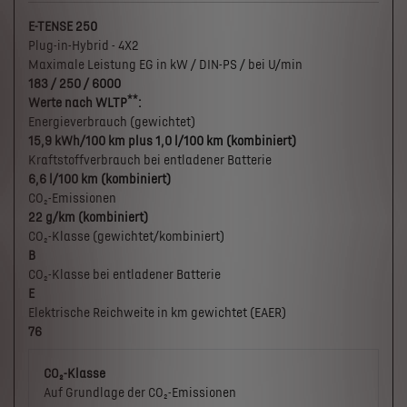
E-TENSE 250
Plug-in-Hybrid - 4X2
Maximale Leistung EG in kW / DIN-PS / bei U/min
183 / 250 / 6000
**
Werte nach WLTP
:
Energieverbrauch (gewichtet)
15,9 kWh/100 km plus 1,0 l/100 km (kombiniert)
Kraftstoffverbrauch bei entladener Batterie
6,6 l/100 km (kombiniert)
CO₂-Emissionen
22 g/km (kombiniert)
CO₂-Klasse (gewichtet/kombiniert)
B
CO₂-Klasse bei entladener Batterie
E
Elektrische Reichweite in km gewichtet (EAER)
76
CO₂-Klasse
Auf Grundlage der CO₂-Emissionen