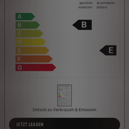
gewichtet
bei ent­la­de­ner
kombiniert
Batterie
Details zu Verbrauch & Emission
JETZT LEASEN