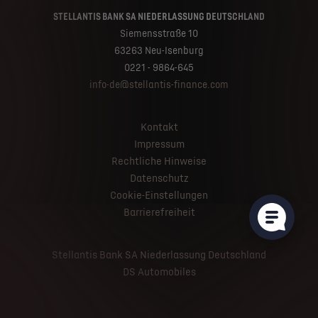
STELLANTIS BANK SA NIEDERLASSUNG DEUTSCHLAND
Siemensstraße 10
63263 Neu-Isenburg
0221 - 9864-645
info-de@stellantis-finance.com
Kontakt
Impressum
Rechtliche Hinweise
Datenschutz
Cookie-Einstellungen
Barrierefreiheit
Stellantis Bank SA Niederlassung Deutschland
DS Automobiles