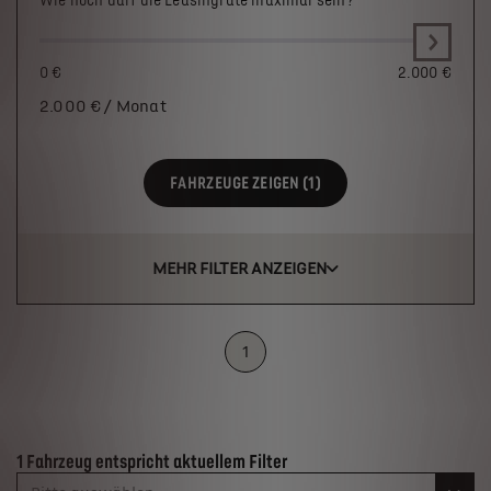
Wie hoch darf die Leasingrate maximal sein?
0 €
2.000 €
2.000
€ / Monat
FAHRZEUGE ZEIGEN (1)
MEHR FILTER ANZEIGEN
1
Suchergebnisse
1 Fahrzeug entspricht aktuellem Filter