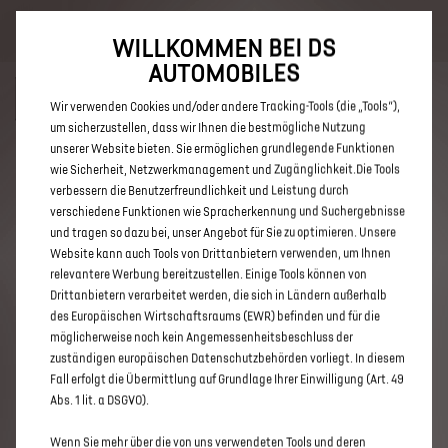
Bis zu 6.000 € staatliche Förderprämie für E-Autos und Plug-In-
Hybride. Mehr erfahren >>
WILLKOMMEN BEI DS
AUTOMOBILES
Wir verwenden Cookies und/oder andere Tracking-Tools (die „Tools“),
um sicherzustellen, dass wir Ihnen die bestmögliche Nutzung
unserer Website bieten. Sie ermöglichen grundlegende Funktionen
ENTDECKEN SIE ALLE DS 3 UND
wie Sicherheit, Netzwerkmanagement und Zugänglichkeit.Die Tools
verbessern die Benutzerfreundlichkeit und Leistung durch
DS 3 CROSSBACK IN WUPPERTAL
verschiedene Funktionen wie Spracherkennung und Suchergebnisse
und tragen so dazu bei, unser Angebot für Sie zu optimieren. Unsere
Website kann auch Tools von Drittanbietern verwenden, um Ihnen
relevantere Werbung bereitzustellen. Einige Tools können von
Drittanbietern verarbeitet werden, die sich in Ländern außerhalb
des Europäischen Wirtschaftsraums (EWR) befinden und für die
möglicherweise noch kein Angemessenheitsbeschluss der
zuständigen europäischen Datenschutzbehörden vorliegt. In diesem
Fall erfolgt die Übermittlung auf Grundlage Ihrer Einwilligung (Art. 49
Abs. 1 lit. a DSGVO).
Wenn Sie mehr über die von uns verwendeten Tools und deren