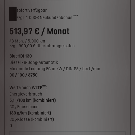
sofort verfügbar
***
zzgl. 1.000€
Neukunden­bonus
513,97 € / Monat
48 Mon. / 5.000 km
zzgl. 990,00 € Überführungskosten
BlueHDi 130
Diesel - 8-Gang-Automatik
Maximale Leistung EG in kW / DIN-PS / bei U/min
96 / 130 / 3750
**
Werte nach WLTP
:
Energieverbrauch
5,1 l/100 km (kombiniert)
CO₂-Emissionen
133 g/km (kombiniert)
CO₂-Klasse (kombiniert)
D