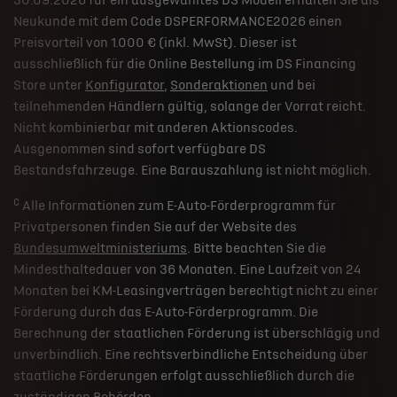
30.09.2026 für ein ausgewähltes DS Modell erhalten Sie als
Neukunde mit dem Code DSPERFORMANCE2026 einen
Preisvorteil von 1.000 € (inkl. MwSt). Dieser ist
ausschließlich für die Online Bestellung im DS Financing
Store unter
Konfigurator
,
Sonderaktionen
und bei
teilnehmenden Händlern gültig, solange der Vorrat reicht.
Nicht kombinierbar mit anderen Aktionscodes.
Ausgenommen sind sofort verfügbare DS
Bestandsfahrzeuge. Eine Barauszahlung ist nicht möglich.
c
Alle Informationen zum E-Auto-Förderprogramm für
Privatpersonen finden Sie auf der Website des
Bundesumweltministeriums
. Bitte beachten Sie die
Mindesthaltedauer von 36 Monaten. Eine Laufzeit von 24
Monaten bei KM-Leasingverträgen berechtigt nicht zu einer
Förderung durch das E-Auto-Förderprogramm. Die
Berechnung der staatlichen Förderung ist überschlägig und
unverbindlich. Eine rechtsverbindliche Entscheidung über
staatliche Förderungen erfolgt ausschließlich durch die