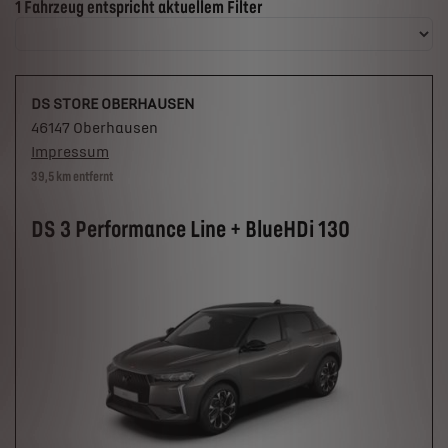
Suchergebnisse
1 Fahrzeug entspricht aktuellem Filter
DS STORE OBERHAUSEN
46147 Oberhausen
Impressum
39,5 km entfernt
DS 3 Performance Line + BlueHDi 130