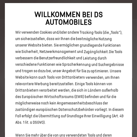
Bis zu 6.000 € staatliche Förderprämie für E-Autos und Plug-In-
Hybride. Mehr erfahren >>
WILLKOMMEN BEI DS
AUTOMOBILES
Wir verwenden Cookies und/oder andere Tracking-Tools (die „Tools“),
um sicherzustellen, dass wir Ihnen die bestmögliche Nutzung
unserer Website bieten. Sie ermöglichen grundlegende Funktionen
ENTDECKEN SIE ALLE DS 3 UND
wie Sicherheit, Netzwerkmanagement und Zugänglichkeit.Die Tools
verbessern die Benutzerfreundlichkeit und Leistung durch
DS 3 CROSSBACK IN ROSENHEIM
verschiedene Funktionen wie Spracherkennung und Suchergebnisse
und tragen so dazu bei, unser Angebot für Sie zu optimieren. Unsere
Website kann auch Tools von Drittanbietern verwenden, um Ihnen
relevantere Werbung bereitzustellen. Einige Tools können von
Drittanbietern verarbeitet werden, die sich in Ländern außerhalb
des Europäischen Wirtschaftsraums (EWR) befinden und für die
möglicherweise noch kein Angemessenheitsbeschluss der
zuständigen europäischen Datenschutzbehörden vorliegt. In diesem
Fall erfolgt die Übermittlung auf Grundlage Ihrer Einwilligung (Art. 49
Abs. 1 lit. a DSGVO).
UM DIESE GOOGLE MAPS-KARTE ANZUZEIGEN, AKZEPTIEREN
Wenn Sie mehr über die von uns verwendeten Tools und deren