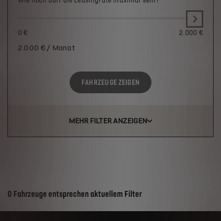
Wie hoch darf die Leasingrate maximal sein?
0 €
2.000 €
2.000
€ / Monat
FAHRZEUGE ZEIGEN
MEHR FILTER ANZEIGEN
Suchergebnisse
0 Fahrzeuge entsprechen aktuellem Filter