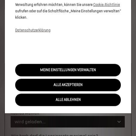
SIE BITTE DIE FÜR MARKETING/WERBUNG RELEVANTEN-
Verwaltung erfahren möchten, können Sie unsere
Cookie‑Richtlinie
COOKIES.
aufrufen oder auf die Schaltfläche „Meine Einstellungen verwalten“
klicken.
Datenschutzerklärung
MEINE EINSTELLUNGEN VERWALTEN
Welches Fahrzeug möchten Sie?
×
ALLE AKZEPTIEREN
Wo soll das Fahrzeug stehen?
ALLE ABLEHNEN
Ort oder PLZ
Radius wählen
wird geladen...