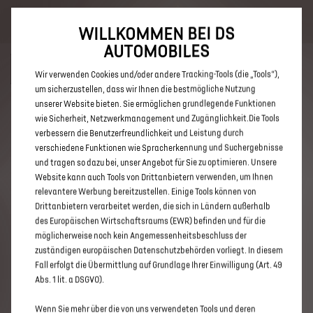
Bis zu 6.000 € staatliche Förderprämie für E-Autos und Plug-In-
Hybride. Mehr erfahren >>
WILLKOMMEN BEI DS
AUTOMOBILES
Wir verwenden Cookies und/oder andere Tracking-Tools (die „Tools“),
um sicherzustellen, dass wir Ihnen die bestmögliche Nutzung
unserer Website bieten. Sie ermöglichen grundlegende Funktionen
ENTDECKEN SIE ALLE DS 3 UND
wie Sicherheit, Netzwerkmanagement und Zugänglichkeit.Die Tools
verbessern die Benutzerfreundlichkeit und Leistung durch
DS 3 CROSSBACK IN NORDHORN
verschiedene Funktionen wie Spracherkennung und Suchergebnisse
und tragen so dazu bei, unser Angebot für Sie zu optimieren. Unsere
Website kann auch Tools von Drittanbietern verwenden, um Ihnen
relevantere Werbung bereitzustellen. Einige Tools können von
Drittanbietern verarbeitet werden, die sich in Ländern außerhalb
des Europäischen Wirtschaftsraums (EWR) befinden und für die
möglicherweise noch kein Angemessenheitsbeschluss der
zuständigen europäischen Datenschutzbehörden vorliegt. In diesem
Fall erfolgt die Übermittlung auf Grundlage Ihrer Einwilligung (Art. 49
Abs. 1 lit. a DSGVO).
Wenn Sie mehr über die von uns verwendeten Tools und deren