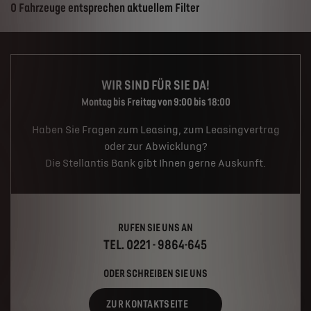
Suchergebnisse
0 Fahrzeuge entsprechen aktuellem Filter
WIR SIND FÜR SIE DA!
Montag bis Freitag von 9:00 bis 18:00
Haben Sie Fragen zum Leasing, zum Leasingvertrag
oder zur Abwicklung?
Die Stellantis Bank gibt Ihnen gerne Auskunft.
RUFEN SIE UNS AN
TEL. 0221 - 9864-645
ODER SCHREIBEN SIE UNS
ZUR KONTAKTSEITE