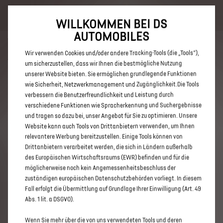
Bis zu 6.000 € staatliche Förderprämie für E-Autos und Plug-In-
Hybride. Mehr erfahren >>
WILLKOMMEN BEI DS
AUTOMOBILES
Wir verwenden Cookies und/oder andere Tracking-Tools (die „Tools“),
um sicherzustellen, dass wir Ihnen die bestmögliche Nutzung
unserer Website bieten. Sie ermöglichen grundlegende Funktionen
ENTDECKEN SIE ALLE DS 3 UND
wie Sicherheit, Netzwerkmanagement und Zugänglichkeit.Die Tools
verbessern die Benutzerfreundlichkeit und Leistung durch
DS 3 CROSSBACK IN LAHR /
verschiedene Funktionen wie Spracherkennung und Suchergebnisse
SCHWARZWALD
und tragen so dazu bei, unser Angebot für Sie zu optimieren. Unsere
Website kann auch Tools von Drittanbietern verwenden, um Ihnen
relevantere Werbung bereitzustellen. Einige Tools können von
Drittanbietern verarbeitet werden, die sich in Ländern außerhalb
des Europäischen Wirtschaftsraums (EWR) befinden und für die
möglicherweise noch kein Angemessenheitsbeschluss der
zuständigen europäischen Datenschutzbehörden vorliegt. In diesem
Fall erfolgt die Übermittlung auf Grundlage Ihrer Einwilligung (Art. 49
Abs. 1 lit. a DSGVO).
Wenn Sie mehr über die von uns verwendeten Tools und deren