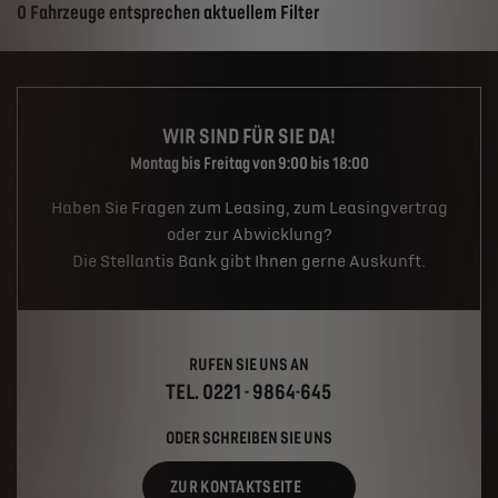
Suchergebnisse
0 Fahrzeuge entsprechen aktuellem Filter
WIR SIND FÜR SIE DA!
Montag bis Freitag von 9:00 bis 18:00
Haben Sie Fragen zum Leasing, zum Leasingvertrag
oder zur Abwicklung?
Die Stellantis Bank gibt Ihnen gerne Auskunft.
RUFEN SIE UNS AN
TEL. 0221 - 9864-645
ODER SCHREIBEN SIE UNS
ZUR KONTAKTSEITE