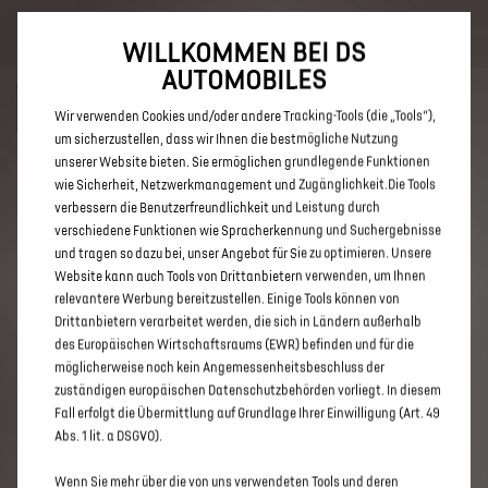
Bis zu 6.000 € staatliche Förderprämie für E-Autos und Plug-In-
Hybride. Mehr erfahren >>
WILLKOMMEN BEI DS
AUTOMOBILES
Wir verwenden Cookies und/oder andere Tracking-Tools (die „Tools“),
um sicherzustellen, dass wir Ihnen die bestmögliche Nutzung
unserer Website bieten. Sie ermöglichen grundlegende Funktionen
ENTDECKEN SIE ALLE DS 3 UND
wie Sicherheit, Netzwerkmanagement und Zugänglichkeit.Die Tools
verbessern die Benutzerfreundlichkeit und Leistung durch
DS 3 CROSSBACK IN
verschiedene Funktionen wie Spracherkennung und Suchergebnisse
KAISERSLAUTERN
und tragen so dazu bei, unser Angebot für Sie zu optimieren. Unsere
Website kann auch Tools von Drittanbietern verwenden, um Ihnen
relevantere Werbung bereitzustellen. Einige Tools können von
Drittanbietern verarbeitet werden, die sich in Ländern außerhalb
des Europäischen Wirtschaftsraums (EWR) befinden und für die
möglicherweise noch kein Angemessenheitsbeschluss der
zuständigen europäischen Datenschutzbehörden vorliegt. In diesem
Fall erfolgt die Übermittlung auf Grundlage Ihrer Einwilligung (Art. 49
Abs. 1 lit. a DSGVO).
Wenn Sie mehr über die von uns verwendeten Tools und deren