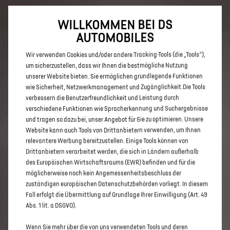
Bis zu 6.000 € staatliche Förderprämie für E-Autos und Plug-In-
Hybride. Mehr erfahren >>
WILLKOMMEN BEI DS
AUTOMOBILES
Wir verwenden Cookies und/oder andere Tracking-Tools (die „Tools“),
um sicherzustellen, dass wir Ihnen die bestmögliche Nutzung
unserer Website bieten. Sie ermöglichen grundlegende Funktionen
ENTDECKEN SIE ALLE DS 3 UND
wie Sicherheit, Netzwerkmanagement und Zugänglichkeit.Die Tools
verbessern die Benutzerfreundlichkeit und Leistung durch
DS 3 CROSSBACK IN HATTINGEN
verschiedene Funktionen wie Spracherkennung und Suchergebnisse
und tragen so dazu bei, unser Angebot für Sie zu optimieren. Unsere
Website kann auch Tools von Drittanbietern verwenden, um Ihnen
relevantere Werbung bereitzustellen. Einige Tools können von
Drittanbietern verarbeitet werden, die sich in Ländern außerhalb
des Europäischen Wirtschaftsraums (EWR) befinden und für die
möglicherweise noch kein Angemessenheitsbeschluss der
zuständigen europäischen Datenschutzbehörden vorliegt. In diesem
Fall erfolgt die Übermittlung auf Grundlage Ihrer Einwilligung (Art. 49
Abs. 1 lit. a DSGVO).
Wenn Sie mehr über die von uns verwendeten Tools und deren