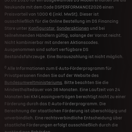
30.09.2026 für ein ausgewähltes DS Modell erhalten Sie als
Neukunde mit dem Code DSPERFORMANCE2026 einen
Preisvorteil von 1.000 € (inkl. MwSt). Dieser ist
ausschließlich für die Online Bestellung im DS Financing
Store unter
Konfigurator
,
Sonderaktionen
und bei
teilnehmenden Händlern gültig, solange der Vorrat reicht.
Nicht kombinierbar mit anderen Aktionscodes.
Ausgenommen sind sofort verfügbare DS
Bestandsfahrzeuge. Eine Barauszahlung ist nicht möglich.
c
Alle Informationen zum E-Auto-Förderprogramm für
Privatpersonen finden Sie auf der Website des
Bundesumweltministeriums
. Bitte beachten Sie die
Mindesthaltedauer von 36 Monaten. Eine Laufzeit von 24
Monaten bei KM-Leasingverträgen berechtigt nicht zu einer
Förderung durch das E-Auto-Förderprogramm. Die
Berechnung der staatlichen Förderung ist überschlägig und
unverbindlich. Eine rechtsverbindliche Entscheidung über
staatliche Förderungen erfolgt ausschließlich durch die