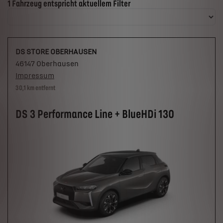
Suchergebnisse
1 Fahrzeug entspricht aktuellem Filter
DS STORE OBERHAUSEN
46147 Oberhausen
Impressum
30,1 km entfernt
DS 3 Performance Line + BlueHDi 130