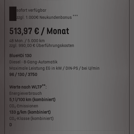
sofort verfügbar
***
zzgl. 1.000€
Neukunden­bonus
513,97 € / Monat
48 Mon. / 5.000 km
zzgl. 990,00 € Überführungskosten
BlueHDi 130
Diesel - 8-Gang-Automatik
Maximale Leistung EG in kW / DIN-PS / bei U/min
96 / 130 / 3750
**
Werte nach WLTP
:
Energieverbrauch
5,1 l/100 km (kombiniert)
CO₂-Emissionen
133 g/km (kombiniert)
CO₂-Klasse (kombiniert)
D