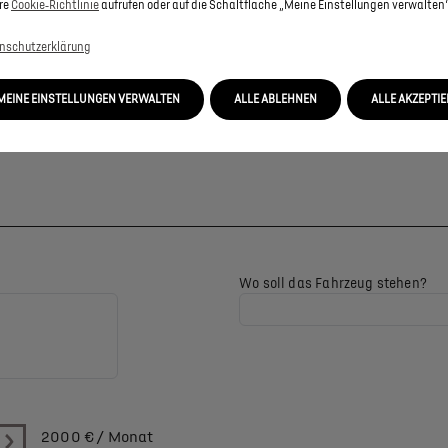
re
Cookie‑Richtlinie
aufrufen oder auf die Schaltfläche „Meine Einstellungen verwalten“
nschutzerklärung
MEINE EINSTELLUNGEN VERWALTEN
ALLE ABLEHNEN
ALLE AKZEPTI
Wo soll das Fahrzeug stehen?
2000
€ / Monat