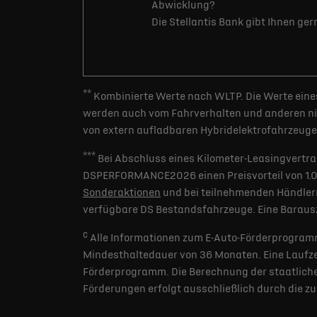
Abwicklung?
Die Stellantis Bank gibt Ihnen ge
**
Kombinierte Werte nach WLTP. Die Werte eines
werden auch vom Fahrverhalten und anderen nic
von extern aufladbaren Hybridelektrofahrzeugen
***
Bei Abschluss eines Kilometer-Leasingvertra
DSPERFORMANCE2026 einen Preisvorteil von 1.000 
Sonderaktionen
und bei teilnehmenden Händlern
verfügbare DS Bestandsfahrzeuge. Eine Barausz
c
Alle Informationen zum E-Auto-Förderprogramm
Mindesthaltedauer von 36 Monaten. Eine Laufzei
Förderprogramm. Die Berechnung der staatlichen
Förderungen erfolgt ausschließlich durch die z