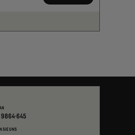
AN
- 9864-645
N SIE UNS