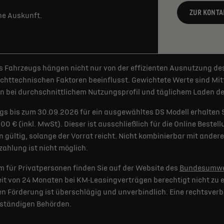
ZUR KONTA
rne Auskunft.
 Fahrzeugs hängen nicht nur von der effizienten Ausnutzung de
httechnischen Faktoren beeinflusst. Gewichtete Werte sind Mitt
 bei durchschnittlichem Nutzungsprofil und täglichem Laden der
gs bis zum 30.09.2026 für ein ausgewähltes DS Modell erhalten 
€ (inkl. MwSt). Dieser ist ausschließlich für die Online Bestel
 gültig, solange der Vorrat reicht. Nicht kombinierbar mit and
ahlung ist nicht möglich.
 für Privatpersonen finden Sie auf der Website des
Bundesumwe
t von 24 Monaten bei KM-Leasingverträgen berechtigt nicht zu e
 Förderung ist überschlägig und unverbindlich. Eine rechtsverb
uständigen Behörden.