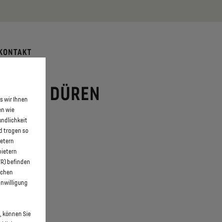
 erfahren >>
KONTAKT
BACK IN DÜREN
s wir Ihnen
en wie
undlichkeit
d tragen so
ietern
bietern
WR) befinden
schen
inwilligung
, können Sie