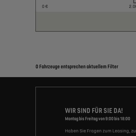
0 €
2.0
Suchergebnisse
0 Fahrzeuge entsprechen aktuellem Filter
WIR SIND FÜR SIE DA!
Montag bis Freitag von 9:00 bis 18:00
Haben Sie Fragen zum Leasing, zu