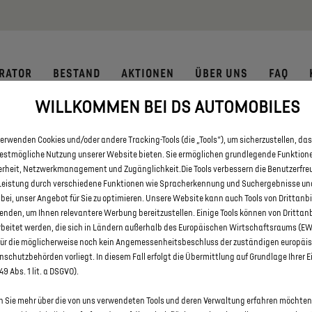
 € staatliche Förderprämie für E-Autos und Plug-In-Hybride. Mehr
RATOR
BESTAND
AKTIONEN
ÜBER UNS
FAQ
WILLKOMMEN BEI DS AUTOMOBILES
E ALLE DS 3 UND DS 3 CROSS
erwenden Cookies und/oder andere Tracking-Tools (die „Tools“), um sicherzustellen, das
bestmögliche Nutzung unserer Website bieten. Sie ermöglichen grundlegende Funktion
erheit, Netzwerkmanagement und Zugänglichkeit.Die Tools verbessern die Benutzerfre
Leistung durch verschiedene Funktionen wie Spracherkennung und Suchergebnisse un
 bei, unser Angebot für Sie zu optimieren. Unsere Website kann auch Tools von Drittanb
enden, um Ihnen relevantere Werbung bereitzustellen. Einige Tools können von Drittan
rbeitet werden, die sich in Ländern außerhalb des Europäischen Wirtschaftsraums (E
für die möglicherweise noch kein Angemessenheitsbeschluss der zuständigen europäi
schutzbehörden vorliegt. In diesem Fall erfolgt die Übermittlung auf Grundlage Ihrer E
 49 Abs. 1 lit. a DSGVO).
 Sie mehr über die von uns verwendeten Tools und deren Verwaltung erfahren möchten