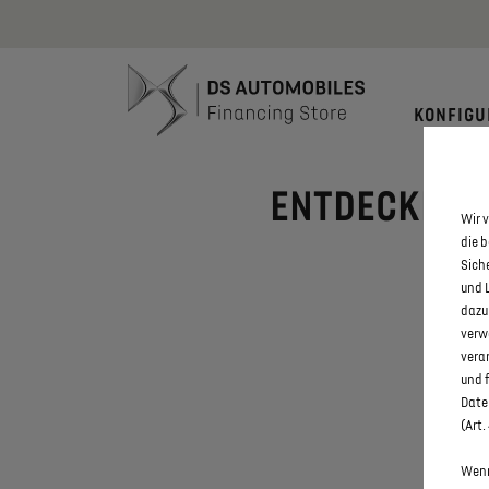
Bis zu 6.000
KONFIGU
ENTDECKEN SI
Wir v
die 
Sich
und 
dazu
verw
vera
und 
Daten
(Art.
Wenn