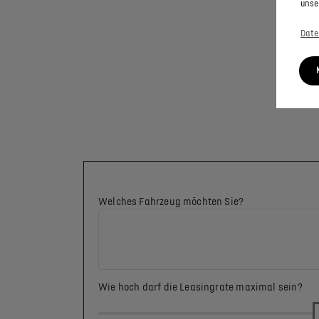
unse
Date
Welches Fahrzeug möchten Sie?
Wie hoch darf die Leasingrate maximal sein?