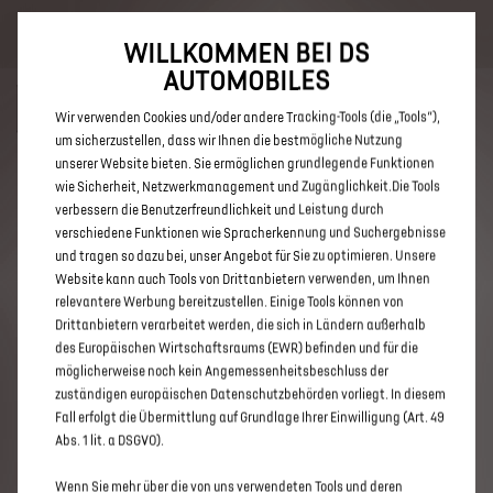
Bis zu 6.000 € staatliche Förderprämie für E-Autos und Plug-In-
Hybride. Mehr erfahren >>
WILLKOMMEN BEI DS
AUTOMOBILES
Wir verwenden Cookies und/oder andere Tracking-Tools (die „Tools“),
um sicherzustellen, dass wir Ihnen die bestmögliche Nutzung
unserer Website bieten. Sie ermöglichen grundlegende Funktionen
ENTDECKEN SIE ALLE DS 3 UND
wie Sicherheit, Netzwerkmanagement und Zugänglichkeit.Die Tools
verbessern die Benutzerfreundlichkeit und Leistung durch
DS 3 CROSSBACK IN DETMOLD
verschiedene Funktionen wie Spracherkennung und Suchergebnisse
und tragen so dazu bei, unser Angebot für Sie zu optimieren. Unsere
Website kann auch Tools von Drittanbietern verwenden, um Ihnen
relevantere Werbung bereitzustellen. Einige Tools können von
Drittanbietern verarbeitet werden, die sich in Ländern außerhalb
des Europäischen Wirtschaftsraums (EWR) befinden und für die
möglicherweise noch kein Angemessenheitsbeschluss der
zuständigen europäischen Datenschutzbehörden vorliegt. In diesem
Fall erfolgt die Übermittlung auf Grundlage Ihrer Einwilligung (Art. 49
Abs. 1 lit. a DSGVO).
Wenn Sie mehr über die von uns verwendeten Tools und deren