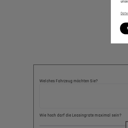
unse
Date
Welches Fahrzeug möchten Sie?
Wie hoch darf die Leasingrate maximal sein?