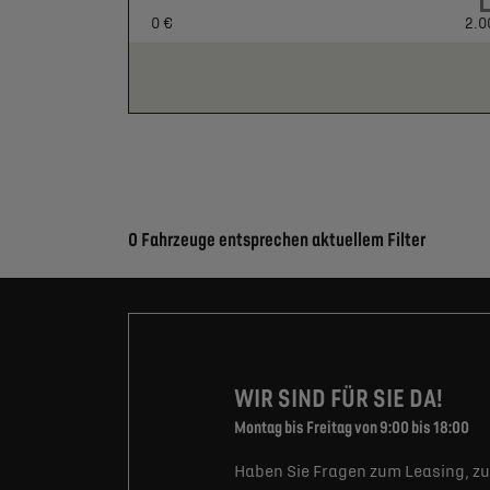
0 €
2.0
Suchergebnisse
0 Fahrzeuge entsprechen aktuellem Filter
WIR SIND FÜR SIE DA!
Montag bis Freitag von 9:00 bis 18:00
Haben Sie Fragen zum Leasing, zu