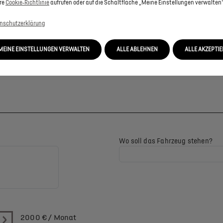
re
Cookie‑Richtlinie
aufrufen oder auf die Schaltfläche „Meine Einstellungen verwalten“
nschutzerklärung
MEINE EINSTELLUNGEN VERWALTEN
ALLE ABLEHNEN
ALLE AKZEPTI
Wo soll das Fahrzeug stehen?
2000
€ / Monat