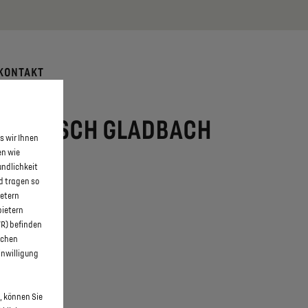
 erfahren >>
KONTAKT
N BERGISCH GLADBACH
s wir Ihnen
en wie
undlichkeit
d tragen so
ietern
bietern
WR) befinden
schen
inwilligung
, können Sie