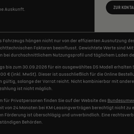
ZUR KONTA
rne Auskunft.
 Fahrzeugs hängen nicht nur von der effizienten Ausnutzung de
httechnischen Faktoren beeinflusst. Gewichtete Werte sind Mitt
 bei durchschnittlichem Nutzungsprofil und täglichem Laden der
gs bis zum 30.09.2026 für ein ausgewähltes DS Modell erhalten 
€ (inkl. MwSt). Dieser ist ausschließlich für die Online Bestel
 gültig, solange der Vorrat reicht. Nicht kombinierbar mit and
ahlung ist nicht möglich.
 für Privatpersonen finden Sie auf der Website des
Bundesumwe
t von 24 Monaten bei KM-Leasingverträgen berechtigt nicht zu e
 Förderung ist überschlägig und unverbindlich. Eine rechtsverb
uständigen Behörden.