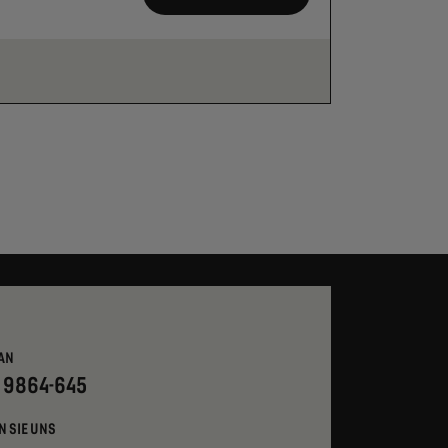
AN
- 9864-645
N SIE UNS