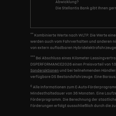
Abwicklung?
Die Stellantis Bank gibt Ihnen ge
**
Kombinierte Werte nach WLTP. Die Werte eines
werden auch vom Fahrverhalten und anderen nic
von extern aufladbaren Hybridelektrofahrzeugen
***
Bei Abschluss eines Kilometer-Leasingvertra
DSPERFORMANCE2026 einen Preisvorteil von 1.000 
Sonderaktionen
und bei teilnehmenden Händlern
verfügbare DS Bestandsfahrzeuge. Eine Barausz
c
Alle Informationen zum E-Auto-Förderprogramm
Mindesthaltedauer von 36 Monaten. Eine Laufzei
Förderprogramm. Die Berechnung der staatlichen
Förderungen erfolgt ausschließlich durch die z