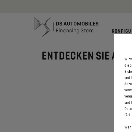
Bis zu 6.000
KONFIGU
ENTDECKEN SIE ALLE
Wir v
die 
Sich
und 
dazu
verw
vera
und 
Daten
(Art.
Wenn