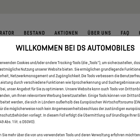
 € staatliche Förderprämie für E-Autos und Plug-In-Hybride. Mehr
RATOR
BESTAND
AKTIONEN
ÜBER UNS
FAQ
WILLKOMMEN BEI DS AUTOMOBILES
 DS 3 UND DS 3 CROSSBACK I
erwenden Cookies und/oder andere Tracking-Tools (die „Tools“), um sicherzustellen, das
bestmögliche Nutzung unserer Website bieten. Sie ermöglichen grundlegende Funktion
erheit, Netzwerkmanagement und Zugänglichkeit.Die Tools verbessern die Benutzerfre
Leistung durch verschiedene Funktionen wie Spracherkennung und Suchergebnisse un
 bei, unser Angebot für Sie zu optimieren. Unsere Website kann auch Tools von Drittanb
enden, um Ihnen relevantere Werbung bereitzustellen. Einige Tools können von Drittan
rbeitet werden, die sich in Ländern außerhalb des Europäischen Wirtschaftsraums (E
für die möglicherweise noch kein Angemessenheitsbeschluss der zuständigen europäi
schutzbehörden vorliegt. In diesem Fall erfolgt die Übermittlung auf Grundlage Ihrer E
 49 Abs. 1 lit. a DSGVO).
 Sie mehr über die von uns verwendeten Tools und deren Verwaltung erfahren möchten