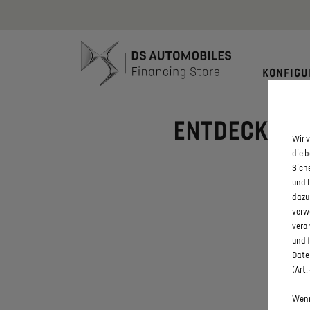
Bis zu 6.000
KONFIGU
ENTDECKEN S
Wir v
die 
Sich
und 
dazu
verw
vera
und 
Daten
(Art.
Wenn