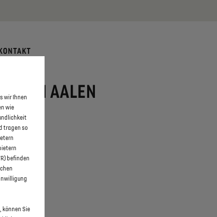
 erfahren >>
KONTAKT
ACK IN AALEN
s wir Ihnen
en wie
undlichkeit
d tragen so
ietern
bietern
WR) befinden
schen
inwilligung
, können Sie