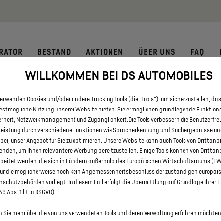
 € staatliche Förderprämie für E-Autos und Plug-In-Hybride. Mehr
RATOR
BESTAND
AKTIONEN
ÜBER UNS
FAQ
WILLKOMMEN BEI DS AUTOMOBILES
IE ALLE DS 3 UND DS 3 CROSSB
erwenden Cookies und/oder andere Tracking-Tools (die „Tools“), um sicherzustellen, das
bestmögliche Nutzung unserer Website bieten. Sie ermöglichen grundlegende Funktion
erheit, Netzwerkmanagement und Zugänglichkeit.Die Tools verbessern die Benutzerfre
Leistung durch verschiedene Funktionen wie Spracherkennung und Suchergebnisse un
 bei, unser Angebot für Sie zu optimieren. Unsere Website kann auch Tools von Drittanb
enden, um Ihnen relevantere Werbung bereitzustellen. Einige Tools können von Drittan
rbeitet werden, die sich in Ländern außerhalb des Europäischen Wirtschaftsraums (E
für die möglicherweise noch kein Angemessenheitsbeschluss der zuständigen europäi
schutzbehörden vorliegt. In diesem Fall erfolgt die Übermittlung auf Grundlage Ihrer E
 49 Abs. 1 lit. a DSGVO).
 Sie mehr über die von uns verwendeten Tools und deren Verwaltung erfahren möchten