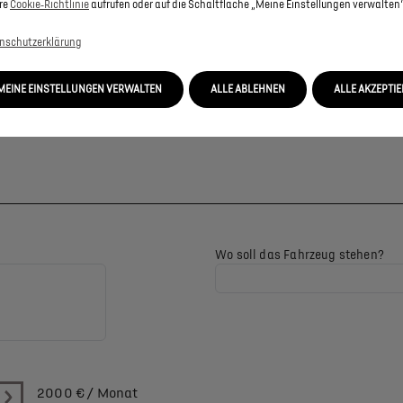
re
Cookie‑Richtlinie
aufrufen oder auf die Schaltfläche „Meine Einstellungen verwalten“
nschutzerklärung
MEINE EINSTELLUNGEN VERWALTEN
ALLE ABLEHNEN
ALLE AKZEPTI
Wo soll das Fahrzeug stehen?
2000
€ / Monat