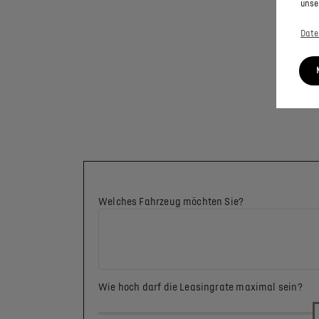
unse
Date
Welches Fahrzeug möchten Sie?
Wie hoch darf die Leasingrate maximal sein?