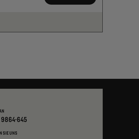
AN
- 9864-645
N SIE UNS