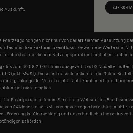
ZUR KONTA
rne Auskunft.
 Fahrzeugs hängen nicht nur von der effizienten Ausnutzung de
httechnischen Faktoren beeinflusst. Gewichtete Werte sind Mitt
 bei durchschnittlichem Nutzungsprofil und täglichem Laden der
gs bis zum 30.09.2026 für ein ausgewähltes DS Modell erhalten 
€ (inkl. MwSt). Dieser ist ausschließlich für die Online Bestel
 gültig, solange der Vorrat reicht. Nicht kombinierbar mit and
ahlung ist nicht möglich.
 für Privatpersonen finden Sie auf der Website des
Bundesumwe
t von 24 Monaten bei KM-Leasingverträgen berechtigt nicht zu e
 Förderung ist überschlägig und unverbindlich. Eine rechtsverb
uständigen Behörden.