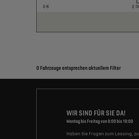
0 €
2.0
Suchergebnisse
0 Fahrzeuge entsprechen aktuellem Filter
WIR SIND FÜR SIE DA!
Montag bis Freitag von 9:00 bis 18:00
Haben Sie Fragen zum Leasing, zu