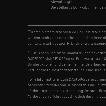
Abwicklung?
Die Stellantis Bank gibt Ihnen ge
**
Kombinierte Werte nach WLTP. Die Werte eines
werden auch vom Fahrverhalten und anderen nic
von extern aufladbaren Hybridelektrofahrzeugen
***
Bei Abschluss eines Kilometer-Leasingvertra
DSPERFORMANCE2026 einen Preisvorteil von 1.000 
Sonderaktionen
und bei teilnehmenden Händlern
verfügbare DS Bestandsfahrzeuge. Eine Barausz
c
Alle Informationen zum E-Auto-Förderprogramm
Mindesthaltedauer von 36 Monaten. Eine Laufzei
Förderprogramm. Die Berechnung der staatlichen
Förderungen erfolgt ausschließlich durch die z