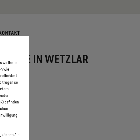
 erfahren >>
KONTAKT
E-TENSE IN WETZLAR
s wir Ihnen
en wie
undlichkeit
d tragen so
ietern
bietern
WR) befinden
schen
inwilligung
, können Sie