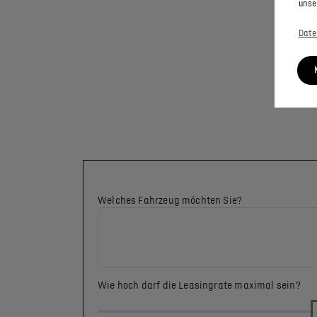
unse
Date
Welches Fahrzeug möchten Sie?
Wie hoch darf die Leasingrate maximal sein?