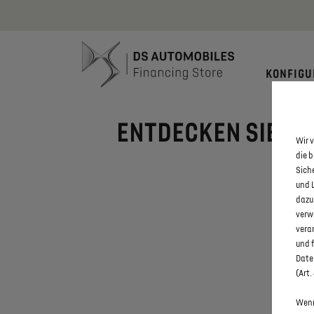
Bis zu 6.000
KONFIGU
ENTDECKEN SIE ALL
Wir v
die 
Sich
und 
dazu
verw
vera
und 
Daten
(Art.
Wenn