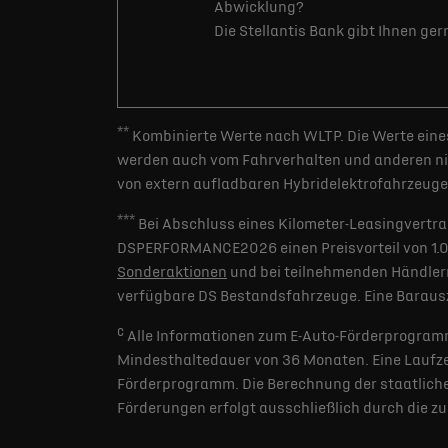
Abwicklung?
Die Stellantis Bank gibt Ihnen ge
**
Kombinierte Werte nach WLTP. Die Werte eines
werden auch vom Fahrverhalten und anderen nic
von extern aufladbaren Hybridelektrofahrzeugen
***
Bei Abschluss eines Kilometer-Leasingvertra
DSPERFORMANCE2026 einen Preisvorteil von 1.000 
Sonderaktionen
und bei teilnehmenden Händlern
verfügbare DS Bestandsfahrzeuge. Eine Barausz
c
Alle Informationen zum E-Auto-Förderprogramm
Mindesthaltedauer von 36 Monaten. Eine Laufzei
Förderprogramm. Die Berechnung der staatlichen
Förderungen erfolgt ausschließlich durch die z