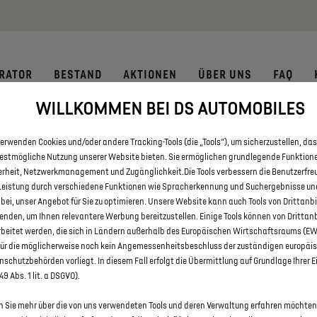
 € staatliche Förderprämie für E-Autos und Plug-In-Hybride. Mehr
RATOR
BESTAND
AKTIONEN
ÜBER UNS
FAQ
WILLKOMMEN BEI DS AUTOMOBILES
E DS 3 UND DS 3 CROSSBACK 
erwenden Cookies und/oder andere Tracking-Tools (die „Tools“), um sicherzustellen, das
bestmögliche Nutzung unserer Website bieten. Sie ermöglichen grundlegende Funktion
erheit, Netzwerkmanagement und Zugänglichkeit.Die Tools verbessern die Benutzerfre
Leistung durch verschiedene Funktionen wie Spracherkennung und Suchergebnisse un
 bei, unser Angebot für Sie zu optimieren. Unsere Website kann auch Tools von Drittanb
enden, um Ihnen relevantere Werbung bereitzustellen. Einige Tools können von Drittan
rbeitet werden, die sich in Ländern außerhalb des Europäischen Wirtschaftsraums (E
für die möglicherweise noch kein Angemessenheitsbeschluss der zuständigen europäi
schutzbehörden vorliegt. In diesem Fall erfolgt die Übermittlung auf Grundlage Ihrer E
 49 Abs. 1 lit. a DSGVO).
 Sie mehr über die von uns verwendeten Tools und deren Verwaltung erfahren möchten