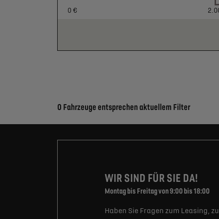
0 €
2.0
Suchergebnisse
0 Fahrzeuge entsprechen aktuellem Filter
WIR SIND FÜR SIE DA!
Montag bis Freitag von 9:00 bis 18:00
Haben Sie Fragen zum Leasing, zu