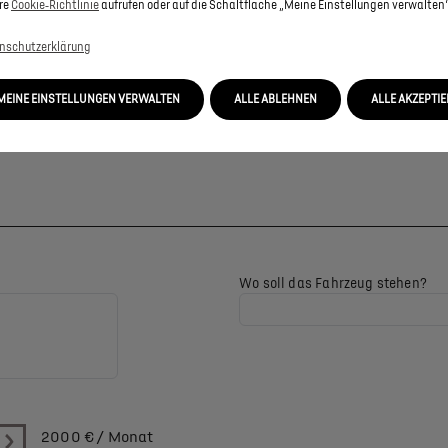
re
Cookie‑Richtlinie
aufrufen oder auf die Schaltfläche „Meine Einstellungen verwalten“
nschutzerklärung
MEINE EINSTELLUNGEN VERWALTEN
ALLE ABLEHNEN
ALLE AKZEPTI
Wo soll das Fahrzeug stehen?
2000
€ / Monat