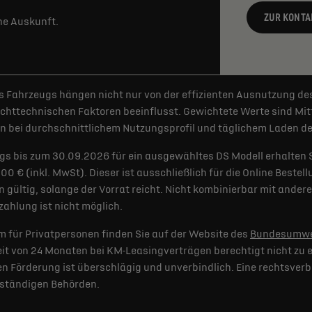
ZUR KONTA
rne Auskunft.
 Fahrzeugs hängen nicht nur von der effizienten Ausnutzung de
httechnischen Faktoren beeinflusst. Gewichtete Werte sind Mitt
 bei durchschnittlichem Nutzungsprofil und täglichem Laden der
gs bis zum 30.09.2026 für ein ausgewähltes DS Modell erhalten 
€ (inkl. MwSt). Dieser ist ausschließlich für die Online Bestel
 gültig, solange der Vorrat reicht. Nicht kombinierbar mit and
ahlung ist nicht möglich.
 für Privatpersonen finden Sie auf der Website des
Bundesumwe
t von 24 Monaten bei KM-Leasingverträgen berechtigt nicht zu e
 Förderung ist überschlägig und unverbindlich. Eine rechtsverb
uständigen Behörden.