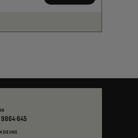
AN
- 9864-645
N SIE UNS