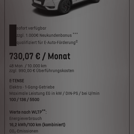
sofort verfügbar
***
zzgl. 1.000€
Neukunden­bonus
c
qualifiziert für E-Auto-Förderung
730,07 € / Monat
48 Mon. / 10.000 km
zzgl. 990,00 € Überführungskosten
E-TENSE
Elektro - 1-Gang-Getriebe
Maximale Leistung EG in kW / DIN-PS / bei U/min
100 / 136 / 5500
**
Werte nach WLTP
:
Energieverbrauch
16,2 kWh/100 km (kombiniert)
CO₂-Emissionen