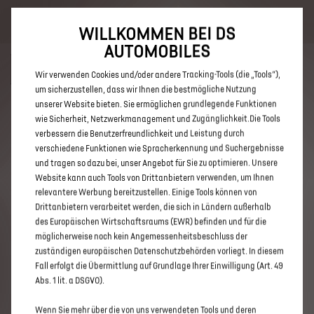
Bis zu 6.000 € staatliche Förderprämie für E-Autos und Plug-In-
Hybride. Mehr erfahren >>
WILLKOMMEN BEI DS
AUTOMOBILES
Wir verwenden Cookies und/oder andere Tracking-Tools (die „Tools“),
um sicherzustellen, dass wir Ihnen die bestmögliche Nutzung
unserer Website bieten. Sie ermöglichen grundlegende Funktionen
ENTDECKEN SIE ALLE DS 3 UND
wie Sicherheit, Netzwerkmanagement und Zugänglichkeit.Die Tools
verbessern die Benutzerfreundlichkeit und Leistung durch
DS 3 CROSSBACK E-TENSE IN
verschiedene Funktionen wie Spracherkennung und Suchergebnisse
PFORZHEIM
und tragen so dazu bei, unser Angebot für Sie zu optimieren. Unsere
Website kann auch Tools von Drittanbietern verwenden, um Ihnen
relevantere Werbung bereitzustellen. Einige Tools können von
Drittanbietern verarbeitet werden, die sich in Ländern außerhalb
des Europäischen Wirtschaftsraums (EWR) befinden und für die
möglicherweise noch kein Angemessenheitsbeschluss der
zuständigen europäischen Datenschutzbehörden vorliegt. In diesem
Fall erfolgt die Übermittlung auf Grundlage Ihrer Einwilligung (Art. 49
Abs. 1 lit. a DSGVO).
Wenn Sie mehr über die von uns verwendeten Tools und deren