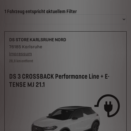
Suchergebnisse
1 Fahrzeug entspricht aktuellem Filter
DS STORE KARLSRUHE NORD
76185 Karlsruhe
Impressum
28,8 km entfernt
DS 3 CROSSBACK Performance Line + E-
TENSE MJ 21.1