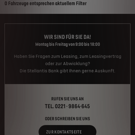
Suchergebnisse
0 Fahrzeuge entsprechen aktuellem Filter
WIR SIND FÜR SIE DA!
Montag bis Freitag von 9:00 bis 18:00
Haben Sie Fragen zum Leasing, zum Leasingvertrag
oder zur Abwicklung?
Die Stellantis Bank gibt Ihnen gerne Auskunft.
RUFEN SIE UNS AN
TEL. 0221 - 9864-645
ODER SCHREIBEN SIE UNS
ZUR KONTAKTSEITE