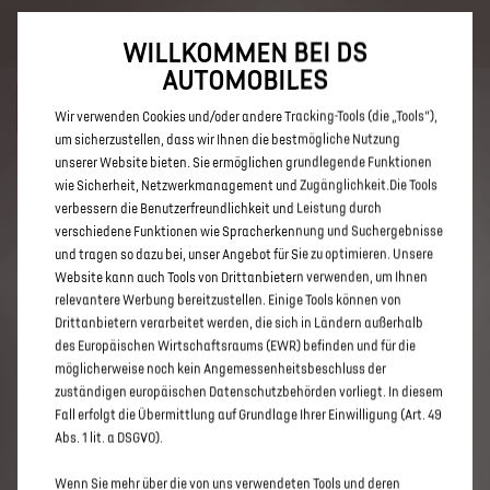
Bis zu 6.000 € staatliche Förderprämie für E-Autos und Plug-In-
Hybride. Mehr erfahren >>
WILLKOMMEN BEI DS
AUTOMOBILES
Wir verwenden Cookies und/oder andere Tracking-Tools (die „Tools“),
um sicherzustellen, dass wir Ihnen die bestmögliche Nutzung
unserer Website bieten. Sie ermöglichen grundlegende Funktionen
ENTDECKEN SIE ALLE DS 3 UND
wie Sicherheit, Netzwerkmanagement und Zugänglichkeit.Die Tools
verbessern die Benutzerfreundlichkeit und Leistung durch
DS 3 CROSSBACK E-TENSE IN
verschiedene Funktionen wie Spracherkennung und Suchergebnisse
GÜTERSLOH
und tragen so dazu bei, unser Angebot für Sie zu optimieren. Unsere
Website kann auch Tools von Drittanbietern verwenden, um Ihnen
relevantere Werbung bereitzustellen. Einige Tools können von
Drittanbietern verarbeitet werden, die sich in Ländern außerhalb
des Europäischen Wirtschaftsraums (EWR) befinden und für die
möglicherweise noch kein Angemessenheitsbeschluss der
zuständigen europäischen Datenschutzbehörden vorliegt. In diesem
Fall erfolgt die Übermittlung auf Grundlage Ihrer Einwilligung (Art. 49
Abs. 1 lit. a DSGVO).
Wenn Sie mehr über die von uns verwendeten Tools und deren