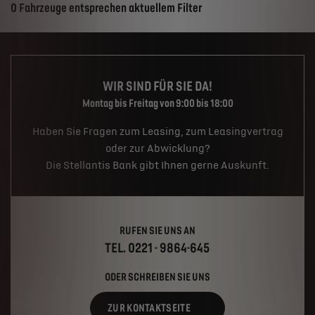
Suchergebnisse
0 Fahrzeuge entsprechen aktuellem Filter
WIR SIND FÜR SIE DA!
Montag bis Freitag von 9:00 bis 18:00
Haben Sie Fragen zum Leasing, zum Leasingvertrag
oder zur Abwicklung?
Die Stellantis Bank gibt Ihnen gerne Auskunft.
RUFEN SIE UNS AN
TEL. 0221 - 9864-645
ODER SCHREIBEN SIE UNS
ZUR KONTAKTSEITE