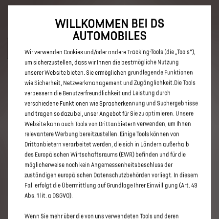
Bis zu 6.000 € staatliche Förderprämie für E-Autos und Plug-In-
Hybride. Mehr erfahren >>
WILLKOMMEN BEI DS
AUTOMOBILES
Wir verwenden Cookies und/oder andere Tracking-Tools (die „Tools“),
um sicherzustellen, dass wir Ihnen die bestmögliche Nutzung
unserer Website bieten. Sie ermöglichen grundlegende Funktionen
ENTDECKEN SIE ALLE DS 3 UND
wie Sicherheit, Netzwerkmanagement und Zugänglichkeit.Die Tools
verbessern die Benutzerfreundlichkeit und Leistung durch
DS 3 CROSSBACK E-TENSE IN
verschiedene Funktionen wie Spracherkennung und Suchergebnisse
DELMENHORST
und tragen so dazu bei, unser Angebot für Sie zu optimieren. Unsere
Website kann auch Tools von Drittanbietern verwenden, um Ihnen
relevantere Werbung bereitzustellen. Einige Tools können von
Drittanbietern verarbeitet werden, die sich in Ländern außerhalb
des Europäischen Wirtschaftsraums (EWR) befinden und für die
möglicherweise noch kein Angemessenheitsbeschluss der
zuständigen europäischen Datenschutzbehörden vorliegt. In diesem
Fall erfolgt die Übermittlung auf Grundlage Ihrer Einwilligung (Art. 49
Abs. 1 lit. a DSGVO).
Wenn Sie mehr über die von uns verwendeten Tools und deren