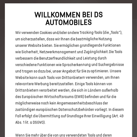
Bis zu 6.000 € staatliche Förderprämie für E-Autos und Plug-In-
Hybride. Mehr erfahren >>
WILLKOMMEN BEI DS
AUTOMOBILES
Wir verwenden Cookies und/oder andere Tracking-Tools (die „Tools“),
um sicherzustellen, dass wir Ihnen die bestmögliche Nutzung
unserer Website bieten. Sie ermöglichen grundlegende Funktionen
ENTDECKEN SIE ALLE DS 3 UND
wie Sicherheit, Netzwerkmanagement und Zugänglichkeit.Die Tools
verbessern die Benutzerfreundlichkeit und Leistung durch
DS 3 CROSSBACK E-TENSE IN BAD
verschiedene Funktionen wie Spracherkennung und Suchergebnisse
OEYNHAUSEN
und tragen so dazu bei, unser Angebot für Sie zu optimieren. Unsere
Website kann auch Tools von Drittanbietern verwenden, um Ihnen
relevantere Werbung bereitzustellen. Einige Tools können von
Drittanbietern verarbeitet werden, die sich in Ländern außerhalb
des Europäischen Wirtschaftsraums (EWR) befinden und für die
möglicherweise noch kein Angemessenheitsbeschluss der
zuständigen europäischen Datenschutzbehörden vorliegt. In diesem
Fall erfolgt die Übermittlung auf Grundlage Ihrer Einwilligung (Art. 49
Abs. 1 lit. a DSGVO).
Wenn Sie mehr über die von uns verwendeten Tools und deren