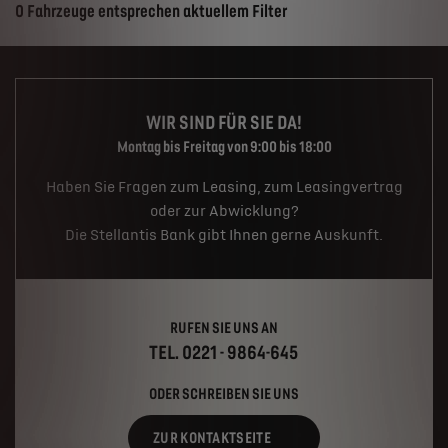
Suchergebnisse
0 Fahrzeuge entsprechen aktuellem Filter
WIR SIND FÜR SIE DA!
Montag bis Freitag von 9:00 bis 18:00
Haben Sie Fragen zum Leasing, zum Leasingvertrag
oder zur Abwicklung?
Die Stellantis Bank gibt Ihnen gerne Auskunft.
RUFEN SIE UNS AN
TEL. 0221 - 9864-645
ODER SCHREIBEN SIE UNS
ZUR KONTAKTSEITE