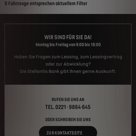
Suchergebnisse
0 Fahrzeuge entsprechen aktuellem Filter
WIR SIND FÜR SIE DA!
Montag bis Freitag von 9:00 bis 18:00
Haben Sie Fragen zum Leasing, zum Leasingvertrag
oder zur Abwicklung?
Die Stellantis Bank gibt Ihnen gerne Auskunft.
RUFEN SIE UNS AN
TEL. 0221 - 9864-645
ODER SCHREIBEN SIE UNS
ZUR KONTAKTSEITE