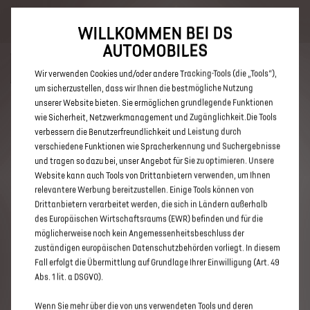
Bis zu 6.000 € staatliche Förderprämie für E-Autos und Plug-In-
Hybride. Mehr erfahren >>
WILLKOMMEN BEI DS
AUTOMOBILES
Wir verwenden Cookies und/oder andere Tracking-Tools (die „Tools“),
um sicherzustellen, dass wir Ihnen die bestmögliche Nutzung
unserer Website bieten. Sie ermöglichen grundlegende Funktionen
ENTDECKEN SIE ALLE DS 3 UND
wie Sicherheit, Netzwerkmanagement und Zugänglichkeit.Die Tools
verbessern die Benutzerfreundlichkeit und Leistung durch
DS 3 CROSSBACK MIT DIESEL
verschiedene Funktionen wie Spracherkennung und Suchergebnisse
ANTRIEB IN TÜBINGEN
und tragen so dazu bei, unser Angebot für Sie zu optimieren. Unsere
Website kann auch Tools von Drittanbietern verwenden, um Ihnen
relevantere Werbung bereitzustellen. Einige Tools können von
Drittanbietern verarbeitet werden, die sich in Ländern außerhalb
des Europäischen Wirtschaftsraums (EWR) befinden und für die
möglicherweise noch kein Angemessenheitsbeschluss der
zuständigen europäischen Datenschutzbehörden vorliegt. In diesem
Fall erfolgt die Übermittlung auf Grundlage Ihrer Einwilligung (Art. 49
Abs. 1 lit. a DSGVO).
Wenn Sie mehr über die von uns verwendeten Tools und deren