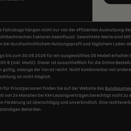
 Fahrzeugs hängen nicht nur von der effizienten Ausnutzung de
httechnischen Faktoren beeinflusst. Gewichtete Werte sind Mitt
 bei durchschnittlichem Nutzungsprofil und täglichem Laden der
gs bis zum 30.09.2026 für ein ausgewähltes DS Modell erhalten 
€ (inkl. MwSt). Dieser ist ausschließlich für die Online Bestel
 gültig, solange der Vorrat reicht. Nicht kombinierbar mit and
ahlung ist nicht möglich.
 für Privatpersonen finden Sie auf der Website des
Bundesumwe
t von 24 Monaten bei KM-Leasingverträgen berechtigt nicht zu e
 Förderung ist überschlägig und unverbindlich. Eine rechtsverb
uständigen Behörden.