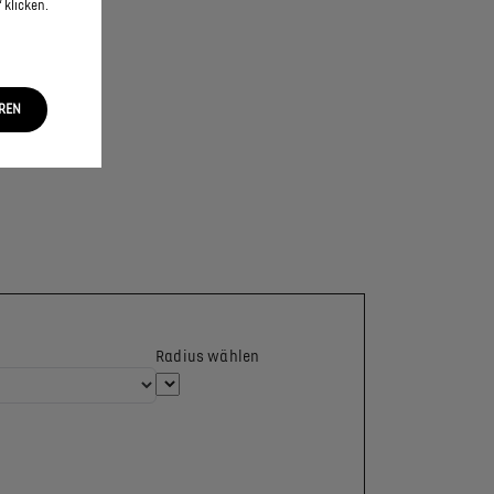
 klicken.
EREN
Radius wählen