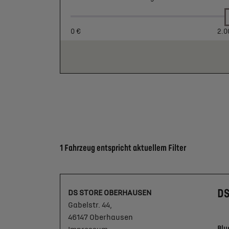
0 €
2.0
Suchergebnisse
1 Fahrzeug entspricht aktuellem Filter
DS
DS STORE OBERHAUSEN
Gabelstr. 44,
46147 Oberhausen
Blu