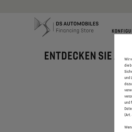
Bis zu 6.000
KONFIGU
ENTDECKEN SIE ALLE
Wir v
die 
Sich
und 
dazu
verw
vera
und 
Daten
(Art.
Wenn