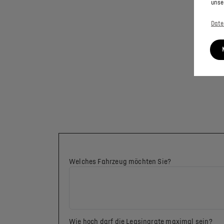
unse
Date
Welches Fahrzeug möchten Sie?
Wie hoch darf die Leasingrate maximal sein?