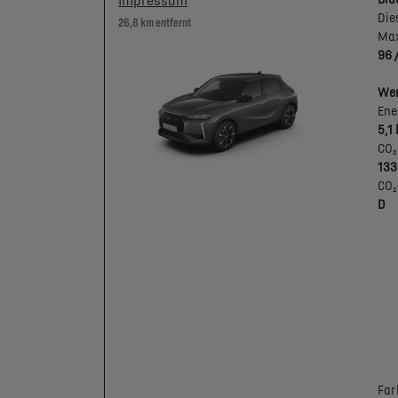
Impressum
Die
26,8 km entfernt
Max
96 
Wer
Ene
5,1
CO₂
133
CO₂
D
Far