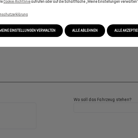
re
Cookie‑Richtlinie
aufrufen oder auf die Schaltfläche „Meine Einstellungen verwalten“
nschutzerklärung
MEINE EINSTELLUNGEN VERWALTEN
ALLE ABLEHNEN
ALLE AKZEPTI
Wo soll das Fahrzeug stehen?