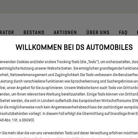
 € staatliche Förderprämie für E-Autos und Plug-In-Hybride. Mehr
RATOR
BESTAND
AKTIONEN
ÜBER UNS
FAQ
WILLKOMMEN BEI DS AUTOMOBILES
 DS 3 UND DS 3 CROSSBACK MI
erwenden Cookies und/oder andere Tracking-Tools (die „Tools“), um sicherzustellen, das
RECKLINGHAUSEN
bestmögliche Nutzung unserer Website bieten. Sie ermöglichen grundlegende Funktion
erheit, Netzwerkmanagement und Zugänglichkeit.Die Tools verbessern die Benutzerfre
Leistung durch verschiedene Funktionen wie Spracherkennung und Suchergebnisse un
 bei, unser Angebot für Sie zu optimieren. Unsere Website kann auch Tools von Drittanb
enden, um Ihnen relevantere Werbung bereitzustellen. Einige Tools können von Drittan
rbeitet werden, die sich in Ländern außerhalb des Europäischen Wirtschaftsraums (E
für die möglicherweise noch kein Angemessenheitsbeschluss der zuständigen europäi
schutzbehörden vorliegt. In diesem Fall erfolgt die Übermittlung auf Grundlage Ihrer E
 49 Abs. 1 lit. a DSGVO).
 Sie mehr über die von uns verwendeten Tools und deren Verwaltung erfahren möchten