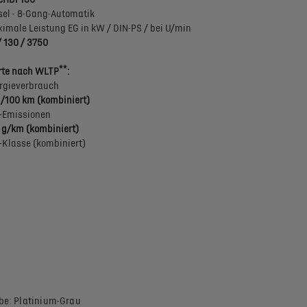
sel - 8-Gang-Automatik
imale Leistung EG in kW / DIN-PS / bei U/min
/ 130 / 3750
**
te nach WLTP
:
rgieverbrauch
 l/100 km (kombiniert)
-Emissionen
 g/km (kombiniert)
-Klasse (kombiniert)
be: Platinium-Grau