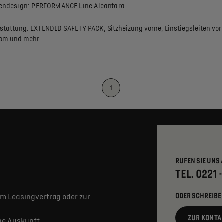
endesign: PERFORMANCE Line Alcantara
stattung:
EXTENDED SAFETY PACK,
Sitzheizung vorne,
Einstiegsleiten vor
rom
und mehr ...
1
RUFEN SIE UNS 
TEL. 0221 
ODER SCHREIBE
m Leasingvertrag oder zur
ZUR KONTA
rne Auskunft.