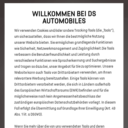
Bis zu 6.000 € staatliche Förderprämie für E-Autos und Plug-In-
Hybride. Mehr erfahren >>
WILLKOMMEN BEI DS
AUTOMOBILES
Wir verwenden Cookies und/oder andere Tracking-Tools (die „Tools“),
um sicherzustellen, dass wir Ihnen die bestmögliche Nutzung
unserer Website bieten. Sie ermöglichen grundlegende Funktionen
ENTDECKEN SIE ALLE DS 3 UND
wie Sicherheit, Netzwerkmanagement und Zugänglichkeit.Die Tools
verbessern die Benutzerfreundlichkeit und Leistung durch
DS 3 CROSSBACK MIT DIESEL
verschiedene Funktionen wie Spracherkennung und Suchergebnisse
ANTRIEB IN PADERBORN
und tragen so dazu bei, unser Angebot für Sie zu optimieren. Unsere
Website kann auch Tools von Drittanbietern verwenden, um Ihnen
relevantere Werbung bereitzustellen. Einige Tools können von
Drittanbietern verarbeitet werden, die sich in Ländern außerhalb
des Europäischen Wirtschaftsraums (EWR) befinden und für die
möglicherweise noch kein Angemessenheitsbeschluss der
zuständigen europäischen Datenschutzbehörden vorliegt. In diesem
Fall erfolgt die Übermittlung auf Grundlage Ihrer Einwilligung (Art. 49
Abs. 1 lit. a DSGVO).
Wenn Sie mehr über die von uns verwendeten Tools und deren