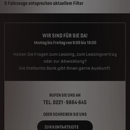
Suchergebnisse
0 Fahrzeuge entsprechen aktuellem Filter
WIR SIND FÜR SIE DA!
Montag bis Freitag von 9:00 bis 18:00
Haben Sie Fragen zum Leasing, zum Leasingvertrag
oder zur Abwicklung?
Die Stellantis Bank gibt Ihnen gerne Auskunft.
RUFEN SIE UNS AN
TEL. 0221 - 9864-645
ODER SCHREIBEN SIE UNS
ZUR KONTAKTSEITE