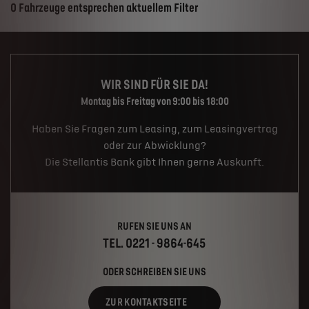
Suchergebnisse
0 Fahrzeuge entsprechen aktuellem Filter
WIR SIND FÜR SIE DA!
Montag bis Freitag von 9:00 bis 18:00
Haben Sie Fragen zum Leasing, zum Leasingvertrag
oder zur Abwicklung?
Die Stellantis Bank gibt Ihnen gerne Auskunft.
RUFEN SIE UNS AN
TEL. 0221 - 9864-645
ODER SCHREIBEN SIE UNS
ZUR KONTAKTSEITE