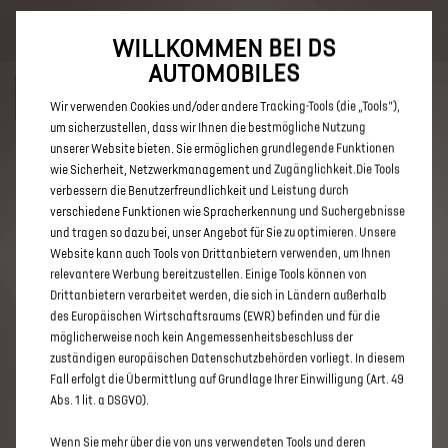
Bis zu 6.000 € staatliche Förderprämie für E-Autos und Plug-In-
Hybride. Mehr erfahren >>
WILLKOMMEN BEI DS
AUTOMOBILES
Wir verwenden Cookies und/oder andere Tracking-Tools (die „Tools“),
um sicherzustellen, dass wir Ihnen die bestmögliche Nutzung
unserer Website bieten. Sie ermöglichen grundlegende Funktionen
ENTDECKEN SIE ALLE DS 3 UND
wie Sicherheit, Netzwerkmanagement und Zugänglichkeit.Die Tools
verbessern die Benutzerfreundlichkeit und Leistung durch
DS 3 CROSSBACK MIT DIESEL
verschiedene Funktionen wie Spracherkennung und Suchergebnisse
ANTRIEB IN MANNHEIM
und tragen so dazu bei, unser Angebot für Sie zu optimieren. Unsere
Website kann auch Tools von Drittanbietern verwenden, um Ihnen
relevantere Werbung bereitzustellen. Einige Tools können von
Drittanbietern verarbeitet werden, die sich in Ländern außerhalb
des Europäischen Wirtschaftsraums (EWR) befinden und für die
möglicherweise noch kein Angemessenheitsbeschluss der
zuständigen europäischen Datenschutzbehörden vorliegt. In diesem
Fall erfolgt die Übermittlung auf Grundlage Ihrer Einwilligung (Art. 49
Abs. 1 lit. a DSGVO).
Wenn Sie mehr über die von uns verwendeten Tools und deren