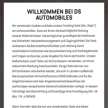
Bis zu 6.000 € staatliche Förderprämie für E-Autos und Plug-In-
Hybride. Mehr erfahren >>
WILLKOMMEN BEI DS
AUTOMOBILES
Wir verwenden Cookies und/oder andere Tracking-Tools (die „Tools“),
um sicherzustellen, dass wir Ihnen die bestmögliche Nutzung
unserer Website bieten. Sie ermöglichen grundlegende Funktionen
ENTDECKEN SIE ALLE DS 3 UND
wie Sicherheit, Netzwerkmanagement und Zugänglichkeit.Die Tools
verbessern die Benutzerfreundlichkeit und Leistung durch
DS 3 CROSSBACK MIT DIESEL
verschiedene Funktionen wie Spracherkennung und Suchergebnisse
ANTRIEB IN HERFORD
und tragen so dazu bei, unser Angebot für Sie zu optimieren. Unsere
Website kann auch Tools von Drittanbietern verwenden, um Ihnen
relevantere Werbung bereitzustellen. Einige Tools können von
Drittanbietern verarbeitet werden, die sich in Ländern außerhalb
des Europäischen Wirtschaftsraums (EWR) befinden und für die
möglicherweise noch kein Angemessenheitsbeschluss der
zuständigen europäischen Datenschutzbehörden vorliegt. In diesem
Fall erfolgt die Übermittlung auf Grundlage Ihrer Einwilligung (Art. 49
Abs. 1 lit. a DSGVO).
Wenn Sie mehr über die von uns verwendeten Tools und deren