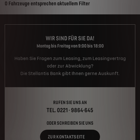
Suchergebnisse
0 Fahrzeuge entsprechen aktuellem Filter
WIR SIND FÜR SIE DA!
Montag bis Freitag von 9:00 bis 18:00
Haben Sie Fragen zum Leasing, zum Leasingvertrag
oder zur Abwicklung?
Die Stellantis Bank gibt Ihnen gerne Auskunft.
RUFEN SIE UNS AN
TEL. 0221 - 9864-645
ODER SCHREIBEN SIE UNS
ZUR KONTAKTSEITE