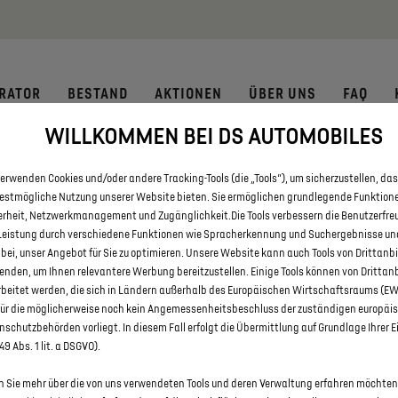
 € staatliche Förderprämie für E-Autos und Plug-In-Hybride. Mehr
RATOR
BESTAND
AKTIONEN
ÜBER UNS
FAQ
WILLKOMMEN BEI DS AUTOMOBILES
 DS 3 UND DS 3 CROSSBACK MI
erwenden Cookies und/oder andere Tracking-Tools (die „Tools“), um sicherzustellen, das
DORTMUND
bestmögliche Nutzung unserer Website bieten. Sie ermöglichen grundlegende Funktion
erheit, Netzwerkmanagement und Zugänglichkeit.Die Tools verbessern die Benutzerfre
Leistung durch verschiedene Funktionen wie Spracherkennung und Suchergebnisse un
 bei, unser Angebot für Sie zu optimieren. Unsere Website kann auch Tools von Drittanb
enden, um Ihnen relevantere Werbung bereitzustellen. Einige Tools können von Drittan
rbeitet werden, die sich in Ländern außerhalb des Europäischen Wirtschaftsraums (E
für die möglicherweise noch kein Angemessenheitsbeschluss der zuständigen europäi
schutzbehörden vorliegt. In diesem Fall erfolgt die Übermittlung auf Grundlage Ihrer E
 49 Abs. 1 lit. a DSGVO).
 Sie mehr über die von uns verwendeten Tools und deren Verwaltung erfahren möchten