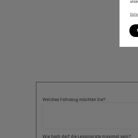
unse
Date
Welches Fahrzeug möchten Sie?
Wie hoch darf die Leasingrate maximal sein?