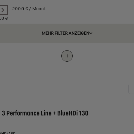
2000
€ / Monat
00 €
MEHR FILTER ANZEIGEN
1
 3 Performance Line + BlueHDi 130
eHDi 130