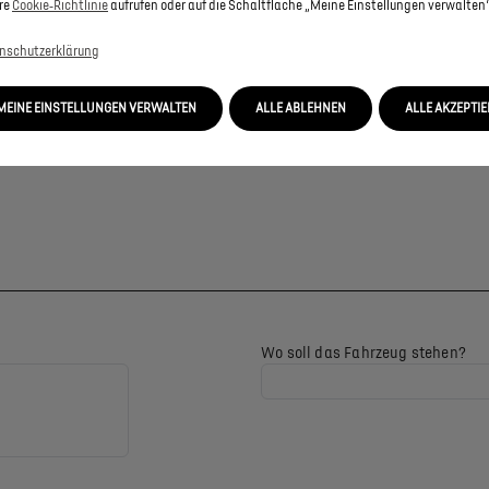
re
Cookie‑Richtlinie
aufrufen oder auf die Schaltfläche „Meine Einstellungen verwalten“
nschutzerklärung
MEINE EINSTELLUNGEN VERWALTEN
ALLE ABLEHNEN
ALLE AKZEPTI
Wo soll das Fahrzeug stehen?