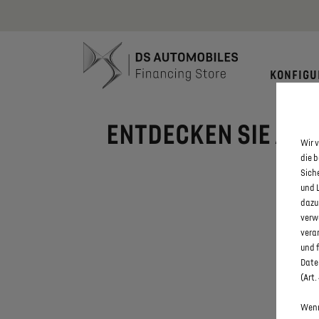
Bis zu 6.000
KONFIGU
ENTDECKEN SIE ALLE
Wir v
die 
Sich
und 
dazu
verw
vera
und 
Daten
(Art.
Wenn