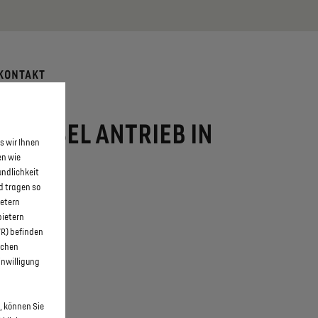
 erfahren >>
KONTAKT
T DIESEL ANTRIEB IN
s wir Ihnen
en wie
undlichkeit
d tragen so
ietern
bietern
WR) befinden
schen
inwilligung
, können Sie