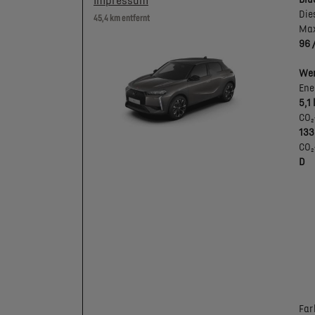
Impressum
Die
45,4 km entfernt
Max
96 
Wer
Ene
5,1
CO₂
133
CO₂
D
Far