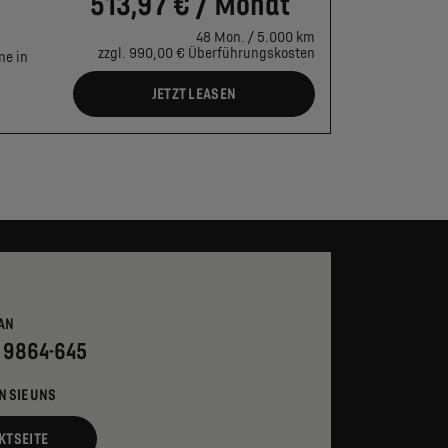
513,97 € / Monat
48 Mon. / 5.000 km
zzgl. 990,00 € Überführungskosten
ne in
JETZT LEASEN
AN
- 9864-645
N SIE UNS
KTSEITE