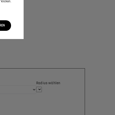
 klicken.
EREN
Radius wählen