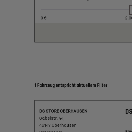
0 €
2.0
Suchergebnisse
1 Fahrzeug entspricht aktuellem Filter
DS
DS STORE OBERHAUSEN
Gabelstr. 44,
46147 Oberhausen
Blu