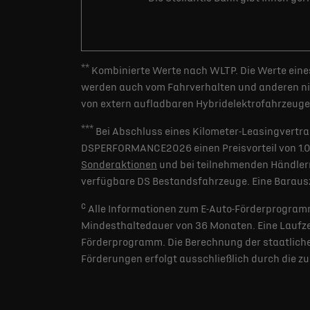
**
Kombinierte Werte nach WLTP. Die Werte eines
werden auch vom Fahrverhalten und anderen nic
von extern aufladbaren Hybridelektrofahrzeugen
***
Bei Abschluss eines Kilometer-Leasingvertra
DSPERFORMANCE2026 einen Preisvorteil von 1.000 
Sonderaktionen
und bei teilnehmenden Händlern
verfügbare DS Bestandsfahrzeuge. Eine Barausz
c
Alle Informationen zum E-Auto-Förderprogramm
Mindesthaltedauer von 36 Monaten. Eine Laufzei
Förderprogramm. Die Berechnung der staatlichen
Förderungen erfolgt ausschließlich durch die z