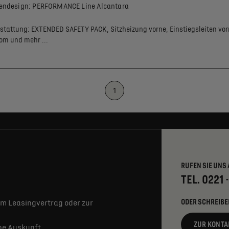
endesign: PERFORMANCE Line Alcantara
stattung:
EXTENDED SAFETY PACK,
Sitzheizung vorne,
Einstiegsleiten vor
rom
und mehr ...
1
RUFEN SIE UNS 
TEL. 0221 
ODER SCHREIBE
m Leasingvertrag oder zur
ZUR KONTA
rne Auskunft.