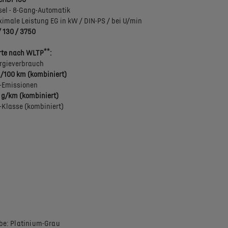
sel - 8-Gang-Automatik
imale Leistung EG in kW / DIN-PS / bei U/min
/ 130 / 3750
**
te nach WLTP
:
rgieverbrauch
 l/100 km (kombiniert)
-Emissionen
 g/km (kombiniert)
-Klasse (kombiniert)
be: Platinium-Grau