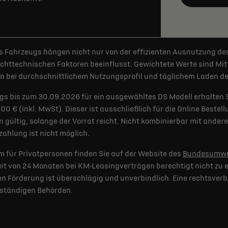
 Fahrzeugs hängen nicht nur von der effizienten Ausnutzung de
httechnischen Faktoren beeinflusst. Gewichtete Werte sind Mitt
 bei durchschnittlichem Nutzungsprofil und täglichem Laden der
gs bis zum 30.09.2026 für ein ausgewähltes DS Modell erhalten 
€ (inkl. MwSt). Dieser ist ausschließlich für die Online Bestel
 gültig, solange der Vorrat reicht. Nicht kombinierbar mit and
ahlung ist nicht möglich.
 für Privatpersonen finden Sie auf der Website des
Bundesumwe
t von 24 Monaten bei KM-Leasingverträgen berechtigt nicht zu e
 Förderung ist überschlägig und unverbindlich. Eine rechtsverb
uständigen Behörden.