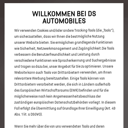
Bis zu 6.000 € staatliche Förderprämie für E-Autos und Plug-In-
Hybride. Mehr erfahren >>
WILLKOMMEN BEI DS
AUTOMOBILES
Wir verwenden Cookies und/oder andere Tracking-Tools (die „Tools“),
um sicherzustellen, dass wir Ihnen die bestmögliche Nutzung
unserer Website bieten. Sie ermöglichen grundlegende Funktionen
ENTDECKEN SIE ALLE DS 3 UND
wie Sicherheit, Netzwerkmanagement und Zugänglichkeit.Die Tools
verbessern die Benutzerfreundlichkeit und Leistung durch
DS 3 CROSSBACK MIT DIESEL
verschiedene Funktionen wie Spracherkennung und Suchergebnisse
ANTRIEB IN BAMBERG
und tragen so dazu bei, unser Angebot für Sie zu optimieren. Unsere
Website kann auch Tools von Drittanbietern verwenden, um Ihnen
relevantere Werbung bereitzustellen. Einige Tools können von
Drittanbietern verarbeitet werden, die sich in Ländern außerhalb
des Europäischen Wirtschaftsraums (EWR) befinden und für die
möglicherweise noch kein Angemessenheitsbeschluss der
zuständigen europäischen Datenschutzbehörden vorliegt. In diesem
Fall erfolgt die Übermittlung auf Grundlage Ihrer Einwilligung (Art. 49
Abs. 1 lit. a DSGVO).
Wenn Sie mehr über die von uns verwendeten Tools und deren