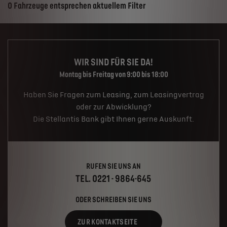
Suchergebnisse
0 Fahrzeuge entsprechen aktuellem Filter
WIR SIND FÜR SIE DA!
Montag bis Freitag von 9:00 bis 18:00
Haben Sie Fragen zum Leasing, zum Leasingvertrag
oder zur Abwicklung?
Die Stellantis Bank gibt Ihnen gerne Auskunft.
RUFEN SIE UNS AN
TEL. 0221 - 9864-645
ODER SCHREIBEN SIE UNS
ZUR KONTAKTSEITE