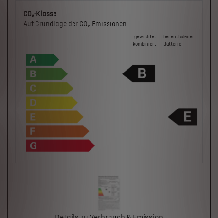
CO₂-Klasse
Auf Grundlage der CO₂-Emissionen
gewichtet
bei ent­la­de­ner
kombiniert
Batterie
Details zu Verbrauch & Emission