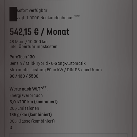
sofort verfügbar
***
zzgl. 1.000€
Neukunden­bonus
542,15 € / Monat
48 Mon. / 10.000 km
inkl. Überführungskosten
PureTech 130
Benzin / Mild-Hybrid - 8-Gang-Automatik
Maximale Leistung EG in kW / DIN-PS / bei U/min
96 / 130 / 5500
**
Werte nach WLTP
:
Energieverbrauch
6,0 l/100 km (kombiniert)
CO₂-Emissionen
135 g/km (kombiniert)
CO₂-Klasse (kombiniert)
D