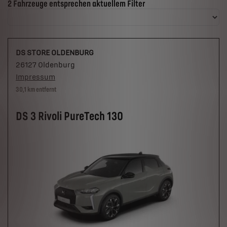
Suchergebnisse
2 Fahrzeuge entsprechen aktuellem Filter
DS STORE OLDENBURG
26127 Oldenburg
Impressum
30,1 km entfernt
DS 3 Rivoli PureTech 130