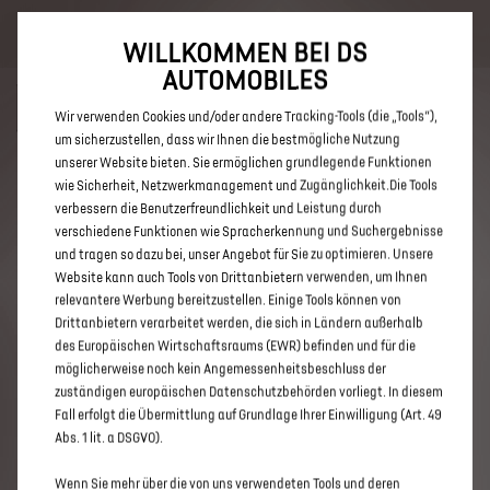
Bis zu 6.000 € staatliche Förderprämie für E-Autos und Plug-In-
Hybride. Mehr erfahren >>
WILLKOMMEN BEI DS
AUTOMOBILES
Wir verwenden Cookies und/oder andere Tracking-Tools (die „Tools“),
um sicherzustellen, dass wir Ihnen die bestmögliche Nutzung
unserer Website bieten. Sie ermöglichen grundlegende Funktionen
ENTDECKEN SIE ALLE ANGEBOTE
wie Sicherheit, Netzwerkmanagement und Zugänglichkeit.Die Tools
verbessern die Benutzerfreundlichkeit und Leistung durch
IN DELMENHORST
verschiedene Funktionen wie Spracherkennung und Suchergebnisse
und tragen so dazu bei, unser Angebot für Sie zu optimieren. Unsere
Website kann auch Tools von Drittanbietern verwenden, um Ihnen
relevantere Werbung bereitzustellen. Einige Tools können von
Drittanbietern verarbeitet werden, die sich in Ländern außerhalb
des Europäischen Wirtschaftsraums (EWR) befinden und für die
möglicherweise noch kein Angemessenheitsbeschluss der
zuständigen europäischen Datenschutzbehörden vorliegt. In diesem
Fall erfolgt die Übermittlung auf Grundlage Ihrer Einwilligung (Art. 49
Abs. 1 lit. a DSGVO).
Wenn Sie mehr über die von uns verwendeten Tools und deren