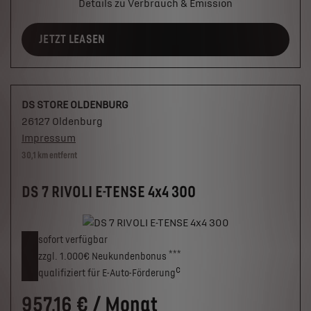
Details zu Verbrauch & Emission
JETZT LEASEN
DS STORE OLDENBURG
26127 Oldenburg
Impressum
30,1 km entfernt
DS 7 RIVOLI E-TENSE 4x4 300
sofort verfügbar
***
zzgl. 1.000€
Neukunden­bonus
c
qualifiziert für E-Auto-Förderung
957,16 € / Monat