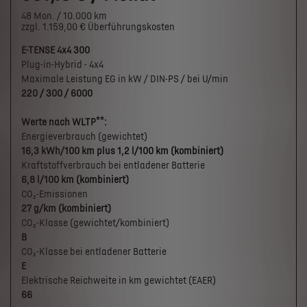
48 Mon. / 10.000 km
zzgl. 1.159,00 € Überführungskosten
E-TENSE 4x4 300
Plug-in-Hybrid - 4x4
Maximale Leistung EG in kW / DIN-PS / bei U/min
220 / 300 / 6000
**
Werte nach WLTP
:
Energieverbrauch (gewichtet)
16,3 kWh/100 km plus 1,2 l/100 km (kombiniert)
Kraftstoffverbrauch bei entladener Batterie
6,8 l/100 km (kombiniert)
CO₂-Emissionen
27 g/km (kombiniert)
CO₂-Klasse (gewichtet/kombiniert)
B
CO₂-Klasse bei entladener Batterie
E
Elektrische Reichweite in km gewichtet (EAER)
66