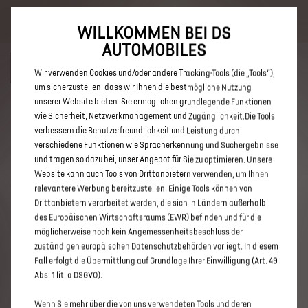
Bis zu 6.000 € staatliche Förderprämie für E-Autos und Plug-In-
Hybride. Mehr erfahren >>
WILLKOMMEN BEI DS
AUTOMOBILES
Wir verwenden Cookies und/oder andere Tracking-Tools (die „Tools“),
um sicherzustellen, dass wir Ihnen die bestmögliche Nutzung
unserer Website bieten. Sie ermöglichen grundlegende Funktionen
ENTDECKEN SIE ALLE DS 3 UND
wie Sicherheit, Netzwerkmanagement und Zugänglichkeit.Die Tools
verbessern die Benutzerfreundlichkeit und Leistung durch
DS 3 CROSSBACK MIT BENZIN /
verschiedene Funktionen wie Spracherkennung und Suchergebnisse
MILD-HYBRID ANTRIEB IN
und tragen so dazu bei, unser Angebot für Sie zu optimieren. Unsere
Website kann auch Tools von Drittanbietern verwenden, um Ihnen
KARLSRUHE
relevantere Werbung bereitzustellen. Einige Tools können von
Drittanbietern verarbeitet werden, die sich in Ländern außerhalb
des Europäischen Wirtschaftsraums (EWR) befinden und für die
möglicherweise noch kein Angemessenheitsbeschluss der
zuständigen europäischen Datenschutzbehörden vorliegt. In diesem
Fall erfolgt die Übermittlung auf Grundlage Ihrer Einwilligung (Art. 49
Abs. 1 lit. a DSGVO).
Wenn Sie mehr über die von uns verwendeten Tools und deren