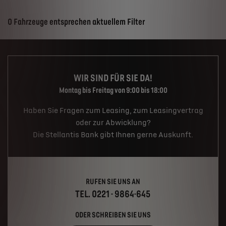
Suchergebnisse
0 Fahrzeuge entsprechen aktuellem Filter
WIR SIND FÜR SIE DA!
Montag bis Freitag von 9:00 bis 18:00
Haben Sie Fragen zum Leasing, zum Leasingvertrag
oder zur Abwicklung?
Die Stellantis Bank gibt Ihnen gerne Auskunft.
RUFEN SIE UNS AN
TEL. 0221 - 9864-645
ODER SCHREIBEN SIE UNS